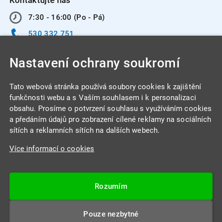
Kontaktujte nás
7:30 - 16:00 (Po - Pá)
530 332 751
info@integracentrum.cz
Nastavení ochrany soukromí
Odběr pozvánek
na email
Tato webová stránka používá soubory cookies k zajištění
funkčnosti webu a s Vaším souhlasem i k personalizaci
obsahu. Prosíme o potvrzení souhlasu s využíváním cookies
INTEGRA CENTRUM s.r.o.
a předáním údajů pro zobrazení cílené reklamy na sociálních
Jabloňová 662/7
sítích a reklamních sítích na dalších webech.
621 00 Brno
Více informací o cookies
IČ: 26234203
DIČ: CZ26234203
Rozumím
Datová schránka: 4beca6d
Pouze nezbytné