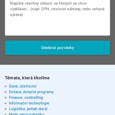
Odebírat pozvánky
Témata, která školíme
Daně, účetnictví
Dotace, dotační programy
Finance, controlling
Informační technologie
Logistika, pohyb zboží
Mzdy, personalistika