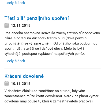
...celý článek
Třetí pilíř penzijního spoření
12.11.2015
Poslanecká sněmovna schválila změny třetího důchodového
pilíře. Spoření na důchod v třetím pilíři (dříve penzijní
připojištění) se výrazně změní. Od příštího roku budou moci
spořit i děti a zvýší se i daňové úlevy. Mělo by být i
výhodnější postupné vyplácení naspořených peněz.
...celý článek
Krácení dovolené
10.11.2015
V dnešním článku se zaměříme na situaci, kdy vám
zaměstnanec může krátit dovolenou. Nárok na plnou výměru
dovolené mají pouze ti, kteří u zaměstnavatele pracovali