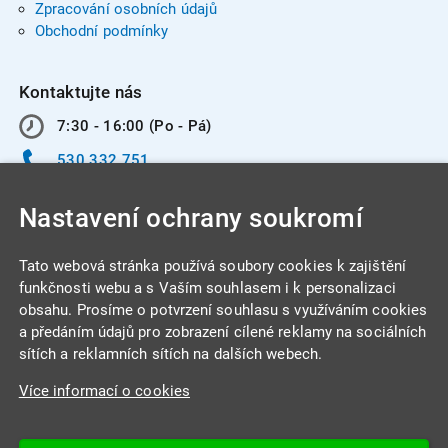
Zpracování osobních údajů
Obchodní podmínky
Kontaktujte nás
7:30 - 16:00 (Po - Pá)
530 332 751
info@integracentrum.cz
Nastavení ochrany soukromí
Odběr pozvánek
na email
Tato webová stránka používá soubory cookies k zajištění
funkčnosti webu a s Vaším souhlasem i k personalizaci
obsahu. Prosíme o potvrzení souhlasu s využíváním cookies
INTEGRA CENTRUM s.r.o.
a předáním údajů pro zobrazení cílené reklamy na sociálních
Jabloňová 662/7
sítích a reklamních sítích na dalších webech.
621 00 Brno
Více informací o cookies
IČ: 26234203
DIČ: CZ26234203