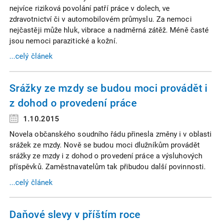
nejvíce riziková povolání patří práce v dolech, ve
zdravotnictví či v automobilovém průmyslu. Za nemoci
nejčastěji může hluk, vibrace a nadměrná zátěž. Méně časté
jsou nemoci parazitické a kožní.
...celý článek
Srážky ze mzdy se budou moci provádět i
z dohod o provedení práce
1.10.2015
Novela občanského soudního řádu přinesla změny i v oblasti
srážek ze mzdy. Nově se budou moci dlužníkům provádět
srážky ze mzdy i z dohod o provedení práce a výsluhových
příspěvků. Zaměstnavatelům tak přibudou další povinnosti.
...celý článek
Daňové slevy v příštím roce