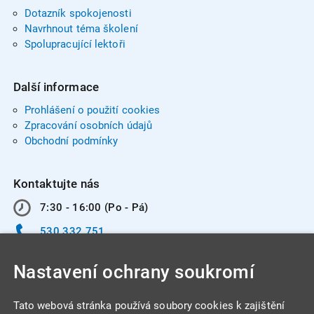
Dotazník spokojenosti
Navrhnout téma školení
Spolupracující lektoři
Další informace
Prohlášení o použití cookies
Zpracování osobních údajů
Obchodní podmínky
Kontaktujte nás
7:30 - 16:00 (Po - Pá)
530 332 751
info@integracentrum.cz
Nastavení ochrany soukromí
Odběr pozvánek
na email
Tato webová stránka používá soubory cookies k zajištění