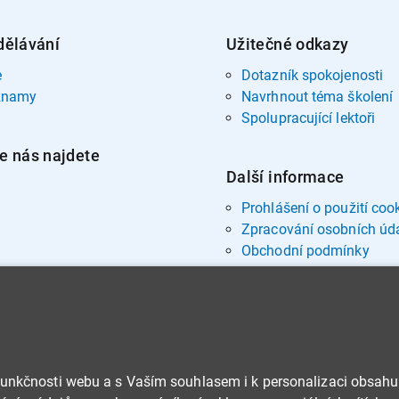
dělávání
Užitečné odkazy
e
Dotazník spokojenosti
znamy
Navrhnout téma školení
Spolupracující lektoři
e nás najdete
Další informace
Prohlášení o použití coo
Zpracování osobních úd
Obchodní podmínky
funkčnosti webu a s Vaším souhlasem i k personalizaci obsahu