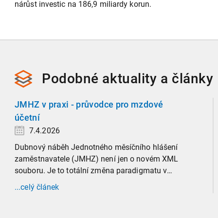
nárůst investic na 186,9 miliardy korun.
Podobné
aktuality a
články
JMHZ v praxi - průvodce pro mzdové
účetní
7.4.2026
Dubnový náběh Jednotného měsíčního hlášení
zaměstnavatele (JMHZ) není jen o novém XML
souboru. Je to totální změna paradigmatu v
evidenci zaměstnanců, která propojuje sociální
...celý článek
správu, finanční úřady a úřady práce do jednoho
nekompromisního celku