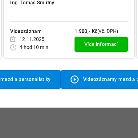
Ing. Tomáš Smutný
Videozáznam
1.900,- Kč
(vč. DPH)
12.11.2025
Více informací
4 hod 10 min
 mezd a personalistiky
Videozáznamy mezd a p