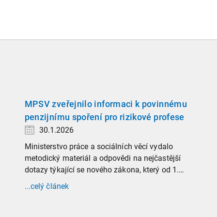
MPSV zveřejnilo informaci k povinnému
penzijnímu spoření pro rizikové profese
30.1.2026
Ministerstvo práce a sociálních věcí vydalo
metodický materiál a odpovědi na nejčastější
dotazy týkající se nového zákona, který od 1.
ledna 2026 zavádí povinnost zaměstnavatelů
...celý článek
přispívat na spoření na stáří zaměstnancům v
náročných profesích.