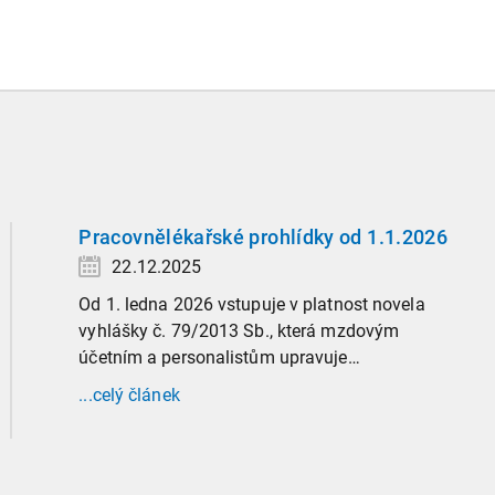
Pracovnělékařské prohlídky od 1.1.2026
22.12.2025
Od 1. ledna 2026 vstupuje v platnost novela
vyhlášky č. 79/2013 Sb., která mzdovým
účetním a personalistům upravuje
administrativu spojenou s pracovnělékařskými
...celý článek
prohlídkami. Vybrali jsme tři zásadní změny,
které ovlivní vaši každodenní praxi, a stručný
přehled ostatních novinek.