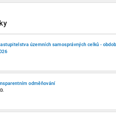
iky
astupitelstva územních samosprávných celků - obdob
2026
ansparentním odměňování
D.