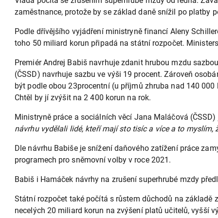
Vláda počítá se zrušením superhrubé mzdy od ledna. Zavá
zaměstnance, protože by se základ daně snížil po platby
Podle dřívějšího vyjádření ministryně financí Aleny Schill
toho 50 miliard korun připadá na státní rozpočet. Ministe
Premiér Andrej Babiš navrhuje zdanit hrubou mzdu sazbou 
(ČSSD) navrhuje sazbu ve výši 19 procent. Zároveň osobá
být podle obou 23procentní (u příjmů zhruba nad 140 000 k
Chtěl by jí zvýšit na 2 400 korun na rok.
Ministryně práce a sociálních věcí Jana Maláčová (ČSSD) j
návrhu vydělali lidé, kteří mají sto tisíc a více a to myslím, 
Dle návrhu Babiše je snížení daňového zatížení práce zamý
programech pro sněmovní volby v roce 2021.
Babiš i Hamáček návrhy na zrušení superhrubé mzdy předlo
Státní rozpočet také počítá s růstem důchodů na základě z
necelých 20 miliard korun na zvýšení platů učitelů, vyšší