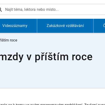
Videozáznamy
Zakázkové vzdělávání
Č
íštím roce
mzdy v příštím roce