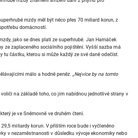
rhrubé mzdy znamení snížení daní z příjmu pro
 superhrubé mzdy měl být něco přes 70 miliard korun, z
 spotřebu domácností.
 mzdy, jako se dnes platí ze superhrubé. Jan Hamáček
y ze zaplaceného sociálního pojištění. Vyšší sazba má
 tu částku, kterou si může každý ze své daně odečíst.
dělávajícími málo a hodně peněz.
„Nejvíce by na tomto
oliči na základě toho, co jim nabídnou jednotlivé strany v
který je ve Sněmovně ve druhém čtení.
29,5 miliardy korun. V příštím roce bude i vyčleněno
a dávky v nezaměstnanosti v důsledku vývoje ekonomiky nebo