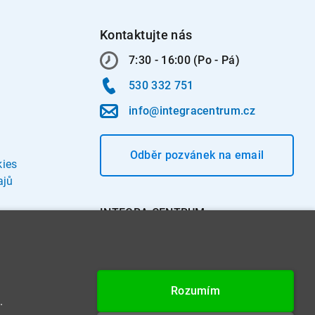
Kontaktujte nás
7:30 - 16:00 (Po - Pá)
530 332 751
info@integracentrum.cz
Odběr pozvánek
na email
kies
ajů
INTEGRA CENTRUM s.r.o.
Jabloňová 662/7
621 00 Brno
IČ: 26234203
Rozumím
DIČ: CZ26234203
.