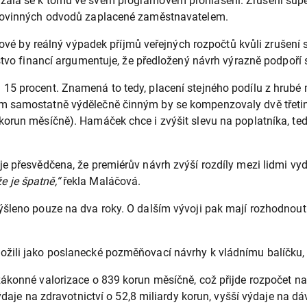
zala se k tomu ve svém programovém prohlášení. Zrušení supe
 povinných odvodů zaplacené zaměstnavatelem.
erové by reálný výpadek příjmů veřejných rozpočtů kvůli zrušení
rstvo financí argumentuje, že předložený návrh výrazně podpoří
15 procent. Znamená to tedy, placení stejného podílu z hrubé
m samostatně výdělečně činným by se kompenzovaly dvě třetin
orun měsíčně). Hamáček chce i zvýšit slevu na poplatníka, tedy
e přesvědčena, že premiérův návrh zvýší rozdíly mezi lidmi vy
že je špatně,“
řekla Maláčová.
šleno pouze na dva roky. O dalším vývoji pak mají rozhodnout v
žili jako poslanecké pozměňovací návrhy k vládnímu balíčku, 
ákonné valorizace o 839 korun měsíčně, což přijde rozpočet na 
 výdaje na zdravotnictví o 52,8 miliardy korun, vyšší výdaje n