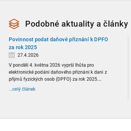
Podobné
aktuality a
články
Povinnost podat daňové přiznání k DPFO
za rok 2025
27.4.2026
V pondělí 4. května 2026 vyprší lhůta pro
elektronické podání daňového přiznání k dani z
příjmů fyzických osob (DPFO) za rok 2025.
Zaměříme se detailně na to, kde leží hranice
...celý článek
povinnosti přiznání podat, jaké jsou nejčastější
chytáky v soubězích příjmů a na co si dát v roce
2026 obzvlášť pozor.