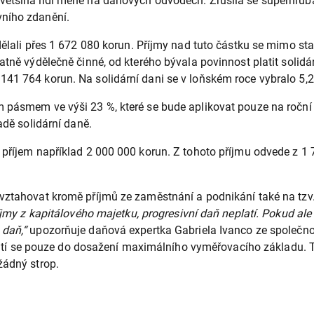
ětšina lidí méně na daňových odvodech. Zrušila se superhrubá 
vního zdanění.
dělali přes 1 672 080 korun. Příjmy nad tuto částku se mimo st
atně výdělečně činné, od kterého bývala povinnost platit solidá
41 764 korun. Na solidární dani se v loňském roce vybralo 5,2
m pásmem ve výši 23 %, které se bude aplikovat pouze na ročn
adě solidární daně.
 příjem například 2 000 000 korun. Z tohoto příjmu odvede z 1
ztahovat kromě příjmů ze zaměstnání a podnikání také na tzv. o
příjmy z kapitálového majetku, progresivní daň neplatí. Pokud a
 daň,“
upozorňuje daňová expertka Gabriela Ivanco ze společno
 platí se pouze do dosažení maximálního vyměřovacího základu. Te
žádný strop.