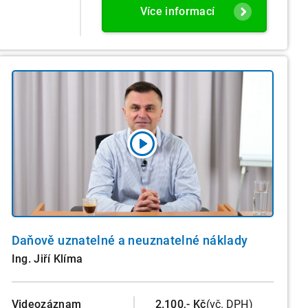
Více informací
Daňově uznatelné a neuznatelné náklady
Ing. Jiří Klíma
Videozáznam
2.100,- Kč
(vč. DPH)