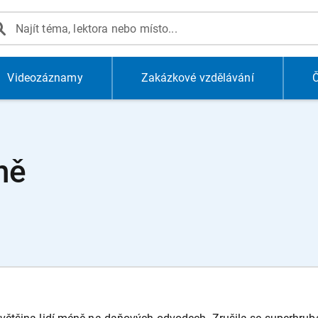
Videozáznamy
Zakázkové vzdělávání
Č
ně