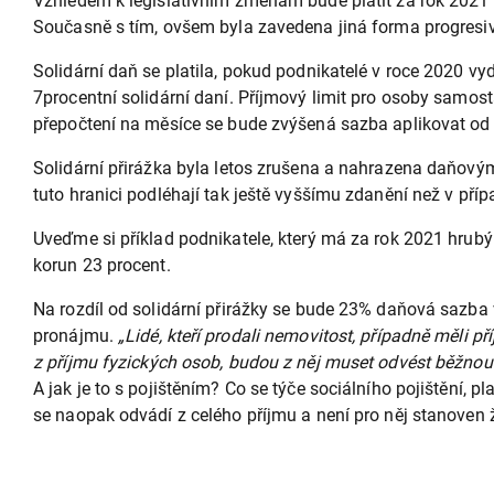
Vzhledem k legislativním změnám bude platit za rok 2021 v
Současně s tím, ovšem byla zavedena jiná forma progresi
Solidární daň se platila, pokud podnikatelé v roce 2020 vy
7procentní solidární daní. Příjmový limit pro osoby samost
přepočtení na měsíce se bude zvýšená sazba aplikovat od 1
Solidární přirážka byla letos zrušena a nahrazena daňový
tuto hranici podléhají tak ještě vyššímu zdanění než v příp
Uveďme si příklad podnikatele, který má za rok 2021 hrubý
korun 23 procent.
Na rozdíl od solidární přirážky se bude 23% daňová sazba v
pronájmu.
„Lidé, kteří prodali nemovitost, případně měli 
z příjmu fyzických osob, budou z něj muset odvést běžnou
A jak je to s pojištěním? Co se týče sociálního pojištění,
se naopak odvádí z celého příjmu a není pro něj stanoven 