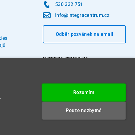
530 332 751
info@integracentrum.cz
Odběr pozvánek
na email
kies
ajů
INTEGRA CENTRUM s.r.o.
Jabloňová 662/7
621 00 Brno
IČ: 26234203
Rozumím
DIČ: CZ26234203
.
Datová schránka: 4beca6d
Pouze nezbytné