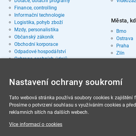
Dotace, dotační programy
Videozá
Finance, controlling
Informační technologie
Města, kd
Logistika, pohyb zboží
Mzdy, personalistika
Brno
Občanský zákoník
Ostrava
Obchodní korporace
Praha
Odpadové hospodářství
Zlín
Ochrana osobních údajů
Pohřebnictví
Rozvoj osobnosti
Nastavení ochrany soukromí
Sociální oblast
Spisová služba, archivnictví
Stavby, nemovitosti
Tato webová stránka používá soubory cookies k zajištění 
Veřejná správa
Prosíme o potvrzení souhlasu s využíváním cookies a předá
Veřejné zakázky
reklamních sítích na dalších webech.
Zbrojní legislativa
Více informací o cookies
Životní prostředí