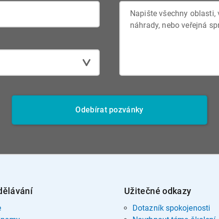
Odebírat pozvánky
dělávání
Užitečné odkazy
e
Dotazník spokojenosti