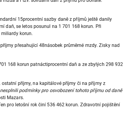
mzda a i tzv. solidární daň z příjmů pro bohaté.
andardní 15procentní sazby daně z příjmů ještě danily
rní daň, se letos posunul na 1 701 168 korun. Při
 miliardy korun.
í příjmy přesahující 48násobek průměrné mzdy. Zisky nad
 701 168 korun patnáctiprocentní daň a ze zbylých 298 932
statní příjmy, na kapitálové příjmy či na příjmy z
le nesplnili podmínky pro osvobození tohoto příjmu od daně
sti Mazars.
n pro letošní rok činí 536 462 korun. Zdravotní pojištění