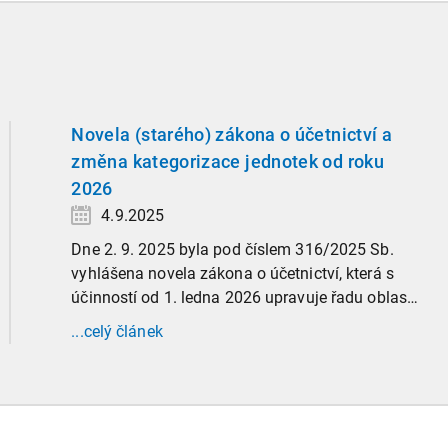
Novela (starého) zákona o účetnictví a
změna kategorizace jednotek od roku
2026
4.9.2025
Dne 2. 9. 2025 byla pod číslem 316/2025 Sb.
vyhlášena novela zákona o účetnictví, která s
účinností od 1. ledna 2026 upravuje řadu oblastí
účetní praxe. Již nyní, s účinností od 3. září
...celý článek
2025, platí nová, zvýšená kritéria pro zařazení
firem do velikostních a použijí se zpětně již pro
účetní období započaté v roce 2024.