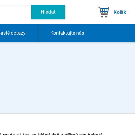
Hledat
Košík
asté dotazy
Kontakt
ujte nás