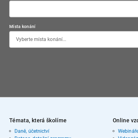
Místa konání
Vyberte místa konání...
Témata, která školíme
Online vz
Daně, účetnictví
Webinář