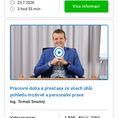
23.7.2026
Více informací
3 hod 55 min
Pracovní doba a přesčasy ze všech úhlů
pohledu mzdové a personální praxe
Ing. Tomáš Smutný
Videozáznam
1.900,- Kč
(vč. DPH)