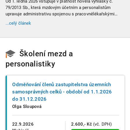
Od 1. ledna 2026 vstupuje v platnost novela vyhlášky č.
79/2013 Sb., která mzdovým účetním a personalistům
upravuje administrativu spojenou s pracovnělékařskými
prohlídkami. Vybrali jsme tři zásadní změny, které ovlivní
...celý článek
vaši každodenní praxi, a stručný přehled ostatních novinek.
Školení mezd a
personalistiky
Odměňování členů zastupitelstva územních
samosprávných celků - období od 1.1.2026
do 31.12.2026
Olga Sloupová
22.9.2026
2.600,- Kč
(vč. DPH)