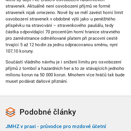
stravenek. Aktuálně není osvobození příjmů ve formě
stravenek nijak omezeno. Nově by se měl zavést horní limit
osvobození stravenek v obdobné výši jako u peněžitého
příspěvku na stravování – stravenkového paušálu, tedy
částka odpovídající 70 procentům horní hranice stravného
pro zaměstnance odměňované platem při pracovní cestě
trvající 5 až 12 hodin za jednu odpracovanou směnu, nyní
107,10 koruny.
Součástí vládního návrhu je i snížení limitu pro osvobození
příjmů z tombol a hazardních her a to ze stávajících jednoho
milionu korun na 50 000 korun. Mnohem více hráčů tak bude
muset podávat daňové přiznání.
Podobné
články
JMHZ v praxi - průvodce pro mzdové účetní