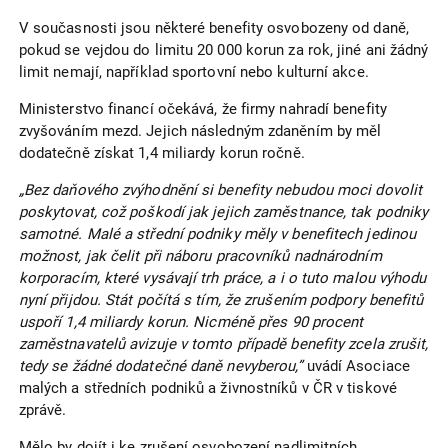
V současnosti jsou některé benefity osvobozeny od daně,
pokud se vejdou do limitu 20 000 korun za rok, jiné ani žádný
limit nemají, například sportovní nebo kulturní akce.
Ministerstvo financí očekává, že firmy nahradí benefity
zvyšováním mezd. Jejich následným zdaněním by měl
dodatečně získat 1,4 miliardy korun ročně.
„Bez daňového zvýhodnění si benefity nebudou moci dovolit
poskytovat, což poškodí jak jejich zaměstnance, tak podniky
samotné. Malé a střední podniky měly v benefitech jedinou
možnost, jak čelit při náboru pracovníků nadnárodním
korporacím, které vysávají trh práce, a i o tuto malou výhodu
nyní přijdou. Stát počítá s tím, že zrušením podpory benefitů
uspoří 1,4 miliardy korun. Nicméně přes 90 procent
zaměstnavatelů avizuje v tomto případě benefity zcela zrušit,
tedy se žádné dodatečné daně nevyberou,”
uvádí Asociace
malých a středních podniků a živnostníků v ČR v tiskové
zprávě.
Mělo by dojít i ke zrušení osvobození nadlimitních