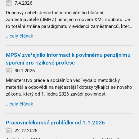
7.4.2026
Dubnový náběh Jednotného měsíčního hlášení
zaměstnavatele (JMHZ) není jen o novém XML souboru. Je
to totální změna paradigmatu v evidenci zaměstnanců, která
propojuje sociální správu, finanční úřady a úřady práce do
...celý článek
jednoho nekompromisního celku
MPSV zveřejnilo informaci k povinnému penzijnímu
spoření pro rizikové profese
30.1.2026
Ministerstvo práce a sociálních věcí vydalo metodický
materiál a odpovědi na nejčastější dotazy týkající se nového
zákona, který od 1. ledna 2026 zavádí povinnost
zaměstnavatelů přispívat na spoření na stáří zaměstnancům
...celý článek
v náročných profesích.
Pracovnělékařské prohlídky od 1.1.2026
22.12.2025