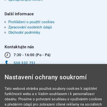
Další informace
Prohlášení o použití cookies
Zpracování osobních údajů
Obchodní podmínky
Kontaktujte nás
7:30 - 16:00 (Po - Pá)
530 332 751
info@integracentrum.cz
Nastavení ochrany soukromí
Odběr pozvánek
na email
Tato webová stránka používá soubory cookies k zajištění
funkčnosti webu a s Vaším souhlasem i k personalizaci
obsahu. Prosíme o potvrzení souhlasu s využíváním cookies
INTEGRA CENTRUM s.r.o.
a předáním údajů pro zobrazení cílené reklamy na sociálních