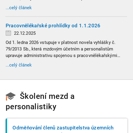
zaměstnavatelů přispívat na spoření na stáří zaměstnancům
...celý článek
v náročných profesích.
Pracovnělékařské prohlídky od 1.1.2026
22.12.2025
Od 1. ledna 2026 vstupuje v platnost novela vyhlášky č.
79/2013 Sb., která mzdovým účetním a personalistům
upravuje administrativu spojenou s pracovnělékařskými
prohlídkami. Vybrali jsme tři zásadní změny, které ovlivní
...celý článek
vaši každodenní praxi, a stručný přehled ostatních novinek.
Školení mezd a
personalistiky
Odměňování členů zastupitelstva územních