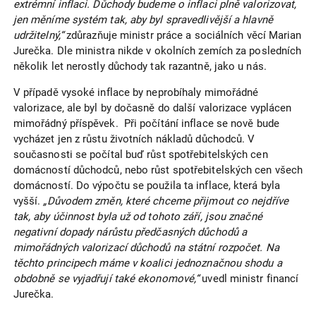
extrémní inflaci. Důchody budeme o inflaci plně valorizovat,
jen měníme systém tak, aby byl spravedlivější a hlavně
udržitelný,“
zdůrazňuje ministr práce a sociálních věcí Marian
Jurečka. Dle ministra nikde v okolních zemích za posledních
několik let nerostly důchody tak razantně, jako u nás.
V případě vysoké inflace by neprobíhaly mimořádné
valorizace, ale byl by dočasně do další valorizace vyplácen
mimořádný příspěvek. Při počítání inflace se nově bude
vycházet jen z růstu životních nákladů důchodců. V
současnosti se počítal buď růst spotřebitelských cen
domácností důchodců, nebo růst spotřebitelských cen všech
domácností. Do výpočtu se použila ta inflace, která byla
vyšší.
„Důvodem změn, které chceme přijmout co nejdříve
tak, aby účinnost byla už od tohoto září, jsou značné
negativní dopady nárůstu předčasných důchodů a
mimořádných valorizací důchodů na státní rozpočet. Na
těchto principech máme v koalici jednoznačnou shodu a
obdobně se vyjadřují také ekonomové,“
uvedl ministr financí
Jurečka.