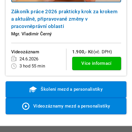
Zákoník práce 2026 prakticky krok za krokem
a aktuálně, připravované změny v
pracovněprávní oblasti
Mgr. Vladimír Černý
Videozáznam
1.900,- Kč
(vč. DPH)
24.6.2026
Více informací
3 hod 55 min
Školení mezd a personalistiky
Videozáznamy mezd a personalistiky