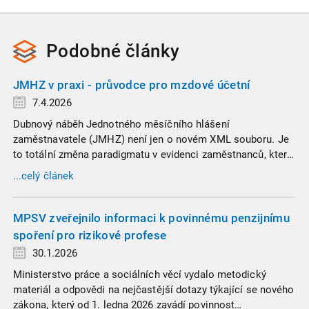
Podobné
články
JMHZ v praxi - průvodce pro mzdové účetní
7.4.2026
Dubnový náběh Jednotného měsíčního hlášení
zaměstnavatele (JMHZ) není jen o novém XML souboru. Je
to totální změna paradigmatu v evidenci zaměstnanců, která
propojuje sociální správu, finanční úřady a úřady práce do
...celý článek
jednoho nekompromisního celku
MPSV zveřejnilo informaci k povinnému penzijnímu
spoření pro rizikové profese
30.1.2026
Ministerstvo práce a sociálních věcí vydalo metodický
materiál a odpovědi na nejčastější dotazy týkající se nového
zákona, který od 1. ledna 2026 zavádí povinnost