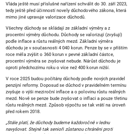
Vláda ještě musí příslušné nařízení schválit do 30. září 2023,
tedy ještě před účinností novely důchodového zákona, která
mimo jiné upravuje valorizace důchodů.
Všechny důchody se skládají ze základní výměry a z
procentní výměry důchodu. Důchody se valorizují (zvyšují)
podle inflace a růstu reálných mezd. Základní výměra
důchodu je v současnosti 4 040 korun. Penze by se v příštím
roce měla zvýšit o 360 korun v pevné základní částce,
procentní výměra se zvyšovat nebude. Nárůst důchodu je
oproti předchozímu roku o více než 400 korun nižší.
V roce 2025 budou počítány důchody podle nových pravidel
penzijní reformy. Doposud se důchod v pravidelném termínu
zvyšuje o výši meziroční inflace a o polovinu růstu reálných
mezd. Nově se penze bude zvyšovat o inflaci a pouze třetinu
růstu reálných mezd. Způsob výpočtu se tak vrátí na úroveň
před rokem 2018.
„Stále platí, že důchody budeme každoročně v lednu
navyšovat. Stejně tak senioři zůstanou chráněni proti