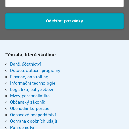
Odebírat pozvánky
Témata, která školíme
Daně, účetnictví
Dotace, dotační programy
Finance, controlling
Informační technologie
Logistika, pohyb zboží
Mzdy, personalistika
Občanský zákoník
Obchodní korporace
Odpadové hospodářství
Ochrana osobních údajů
Pohřebnictví