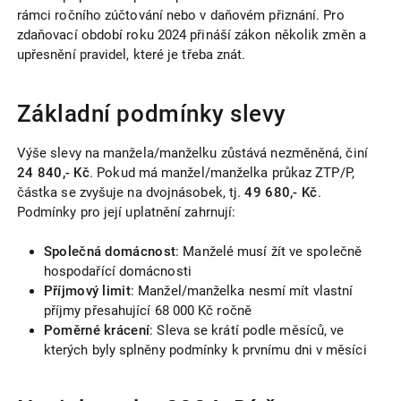
rámci ročního zúčtování nebo v daňovém přiznání. Pro
zdaňovací období roku 2024 přináší zákon několik změn a
upřesnění pravidel, které je třeba znát.
Základní podmínky slevy
Výše slevy na manžela/manželku zůstává nezměněná, činí
24 840,- Kč
. Pokud má manžel/manželka průkaz ZTP/P,
částka se zvyšuje na dvojnásobek, tj.
49 680,- Kč
.
Podmínky pro její uplatnění zahrnují:
Společná domácnost
: Manželé musí žít ve společně
hospodařící domácnosti
Příjmový limit
: Manžel/manželka nesmí mít vlastní
příjmy přesahující 68 000 Kč ročně
Poměrné krácení
: Sleva se krátí podle měsíců, ve
kterých byly splněny podmínky k prvnímu dni v měsíci