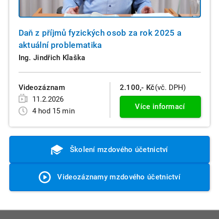
Daň z příjmů fyzických osob za rok 2025 a
aktuální problematika
Ing. Jindřich Klaška
Videozáznam
2.100,- Kč
(vč. DPH)
11.2.2026
Více informací
4 hod 15 min
Školení mzdového účetnictví
Videozáznamy mzdového účetnictví