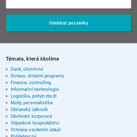
Odebírat pozvánky
Témata, která školíme
Daně, účetnictví
Dotace, dotační programy
Finance, controlling
Informační technologie
Logistika, pohyb zboží
Mzdy, personalistika
Občanský zákoník
Obchodní korporace
Odpadové hospodářství
Ochrana osobních údajů
Pohřebnictví