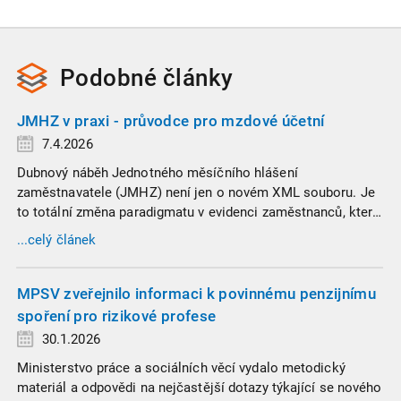
Podobné
články
JMHZ v praxi - průvodce pro mzdové účetní
7.4.2026
Dubnový náběh Jednotného měsíčního hlášení
zaměstnavatele (JMHZ) není jen o novém XML souboru. Je
to totální změna paradigmatu v evidenci zaměstnanců, která
propojuje sociální správu, finanční úřady a úřady práce do
...celý článek
jednoho nekompromisního celku
MPSV zveřejnilo informaci k povinnému penzijnímu
spoření pro rizikové profese
30.1.2026
Ministerstvo práce a sociálních věcí vydalo metodický
materiál a odpovědi na nejčastější dotazy týkající se nového