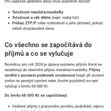
Pro úspěšné uplatnění slevy musí poplatník doložit:
Totožnost manžela/manželky
Totožnost a věk dítěte (
např. rodný list)
Průkaz ZTP/P
nebo rozhodnutí o jeho přiznání, pokud
náleží dvojnásobná sleva
Co všechno se započítává do
příjmů a co se vylučuje
Novinkou pro rok 2024 je úprava seznamu příjmů, které se
nezahrnují do vlastního příjmu manžela/manželky.
Příjmy
vzniklé z porušení podmínek osvobození
(např. při zrušení
smluv na penzijní spoření nebo životní pojištění) se nyní
vylučují z limitu 68 000 Kč.
Do limitu 68 000 Kč se započítávají
:
Veškeré příjmy z pracovního poměru, podnikání, nájmu