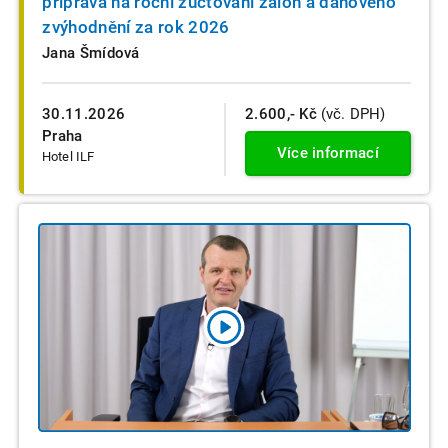
příprava na roční zúčtování záloh a daňového
zvýhodnění za rok 2026
Jana Šmídová
30.11.2026
2.600,- Kč
(vč. DPH)
Praha
Více informací
Hotel ILF