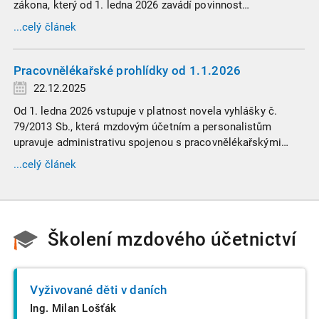
zákona, který od 1. ledna 2026 zavádí povinnost
zaměstnavatelů přispívat na spoření na stáří zaměstnancům
...celý článek
v náročných profesích.
Pracovnělékařské prohlídky od 1.1.2026
22.12.2025
Od 1. ledna 2026 vstupuje v platnost novela vyhlášky č.
79/2013 Sb., která mzdovým účetním a personalistům
upravuje administrativu spojenou s pracovnělékařskými
prohlídkami. Vybrali jsme tři zásadní změny, které ovlivní
...celý článek
vaši každodenní praxi, a stručný přehled ostatních novinek.
Školení mzdového účetnictví
Vyživované děti v daních
Ing. Milan Lošťák