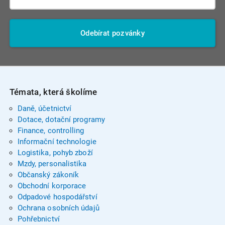
Odebírat pozvánky
Témata, která školíme
Daně, účetnictví
Dotace, dotační programy
Finance, controlling
Informační technologie
Logistika, pohyb zboží
Mzdy, personalistika
Občanský zákoník
Obchodní korporace
Odpadové hospodářství
Ochrana osobních údajů
Pohřebnictví