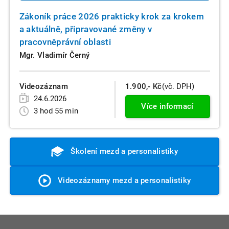
Zákoník práce 2026 prakticky krok za krokem
a aktuálně, připravované změny v
pracovněprávní oblasti
Mgr. Vladimír Černý
Videozáznam
1.900,- Kč
(vč. DPH)
24.6.2026
Více informací
3 hod 55 min
Školení mezd a personalistiky
Videozáznamy mezd a personalistiky