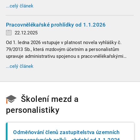
zaměstnavatelů přispívat na spoření na stáří zaměstnancům
...celý článek
v náročných profesích.
Pracovnělékařské prohlídky od 1.1.2026
22.12.2025
Od 1. ledna 2026 vstupuje v platnost novela vyhlášky č.
79/2013 Sb., která mzdovým účetním a personalistům
upravuje administrativu spojenou s pracovnělékařskými
prohlídkami. Vybrali jsme tři zásadní změny, které ovlivní
...celý článek
vaši každodenní praxi, a stručný přehled ostatních novinek.
Školení mezd a
personalistiky
Odměňování členů zastupitelstva územních
samosprávných celků - období od 1.1.2026