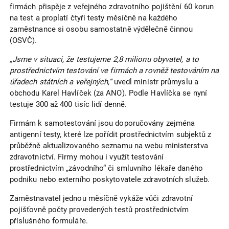
firmách přispěje z veřejného zdravotního pojištění 60 korun
na test a proplatí čtyři testy měsíčně na každého
zaměstnance si osobu samostatně výdělečně činnou
(OSVČ).
„Jsme v situaci, že testujeme 2,8 milionu obyvatel, a to
prostřednictvím testování ve firmách a rovněž testováním na
úřadech státních a veřejných,“
uvedl ministr průmyslu a
obchodu Karel Havlíček (za ANO). Podle Havlíčka se nyní
testuje 300 až 400 tisíc lidí denně.
Firmám k samotestování jsou doporučovány zejména
antigenní testy, které lze pořídit prostřednictvím subjektů z
průběžně aktualizovaného seznamu na webu ministerstva
zdravotnictví. Firmy mohou i využít testování
prostřednictvím „závodního“ či smluvního lékaře daného
podniku nebo externího poskytovatele zdravotních služeb.
Zaměstnavatel jednou měsíčně vykáže vůči zdravotní
pojišťovně počty provedených testů prostřednictvím
příslušného formuláře.