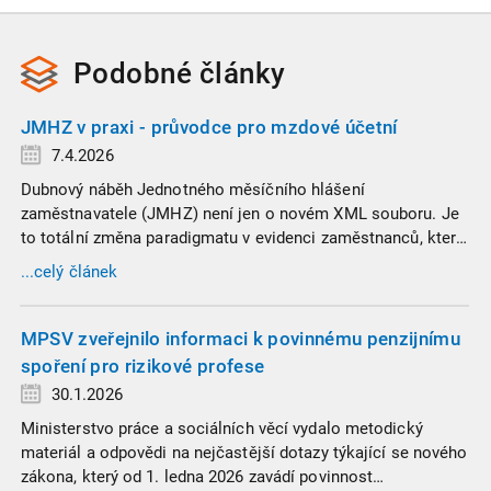
Podobné
články
JMHZ v praxi - průvodce pro mzdové účetní
7.4.2026
Dubnový náběh Jednotného měsíčního hlášení
zaměstnavatele (JMHZ) není jen o novém XML souboru. Je
to totální změna paradigmatu v evidenci zaměstnanců, která
propojuje sociální správu, finanční úřady a úřady práce do
...celý článek
jednoho nekompromisního celku
MPSV zveřejnilo informaci k povinnému penzijnímu
spoření pro rizikové profese
30.1.2026
Ministerstvo práce a sociálních věcí vydalo metodický
materiál a odpovědi na nejčastější dotazy týkající se nového
zákona, který od 1. ledna 2026 zavádí povinnost