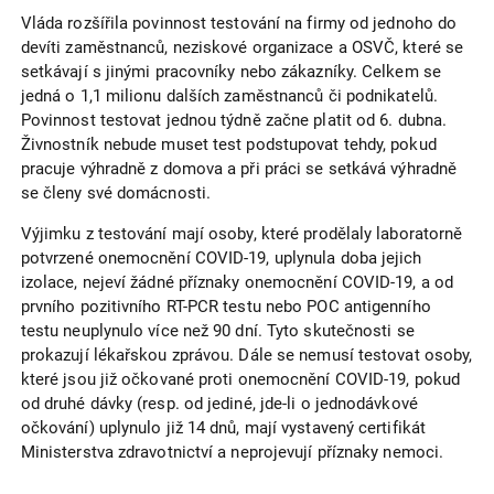
Vláda rozšířila povinnost testování na firmy od jednoho do
devíti zaměstnanců, neziskové organizace a OSVČ, které se
setkávají s jinými pracovníky nebo zákazníky. Celkem se
jedná o 1,1 milionu dalších zaměstnanců či podnikatelů.
Povinnost testovat jednou týdně začne platit od 6. dubna.
Živnostník nebude muset test podstupovat tehdy, pokud
pracuje výhradně z domova a při práci se setkává výhradně
se členy své domácnosti.
Výjimku z testování mají osoby, které prodělaly laboratorně
potvrzené onemocnění COVID-19, uplynula doba jejich
izolace, nejeví žádné příznaky onemocnění COVID-19, a od
prvního pozitivního RT-PCR testu nebo POC antigenního
testu neuplynulo více než 90 dní. Tyto skutečnosti se
prokazují lékařskou zprávou. Dále se nemusí testovat osoby,
které jsou již očkované proti onemocnění COVID-19, pokud
od druhé dávky (resp. od jediné, jde-li o jednodávkové
očkování) uplynulo již 14 dnů, mají vystavený certifikát
Ministerstva zdravotnictví a neprojevují příznaky nemoci.