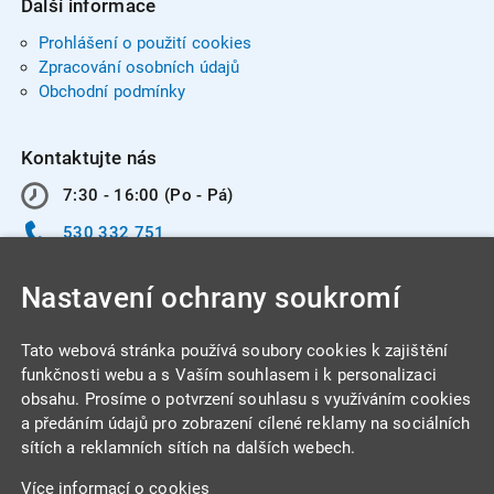
Další informace
Prohlášení o použití cookies
Zpracování osobních údajů
Obchodní podmínky
Kontaktujte nás
7:30 - 16:00 (Po - Pá)
530 332 751
info@integracentrum.cz
Nastavení ochrany soukromí
Odběr pozvánek
na email
Tato webová stránka používá soubory cookies k zajištění
funkčnosti webu a s Vaším souhlasem i k personalizaci
obsahu. Prosíme o potvrzení souhlasu s využíváním cookies
INTEGRA CENTRUM s.r.o.
a předáním údajů pro zobrazení cílené reklamy na sociálních
Jabloňová 662/7
sítích a reklamních sítích na dalších webech.
621 00 Brno
Více informací o cookies