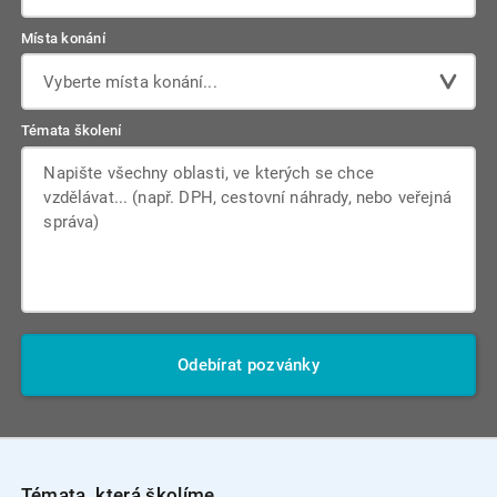
Místa konání
Vyberte místa konání...
Témata školení
Odebírat pozvánky
Témata, která školíme