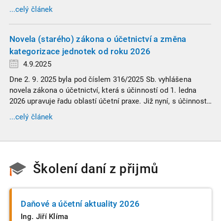
vyžaduje nastudovat všechny novely a doprovodné
...celý článek
informace. Generální finanční ředitelství (GFŘ) zveřejnilo
souhrnný materiál, který by neměl chybět v záložkách
žádného daňového profesionála.
Novela (starého) zákona o účetnictví a změna
kategorizace jednotek od roku 2026
4.9.2025
Dne 2. 9. 2025 byla pod číslem 316/2025 Sb. vyhlášena
novela zákona o účetnictví, která s účinností od 1. ledna
2026 upravuje řadu oblastí účetní praxe. Již nyní, s účinností
od 3. září 2025, platí nová, zvýšená kritéria pro zařazení firem
...celý článek
do velikostních a použijí se zpětně již pro účetní období
započaté v roce 2024.
Školení daní z přijmů
Daňové a účetní aktuality 2026
Ing. Jiří Klíma