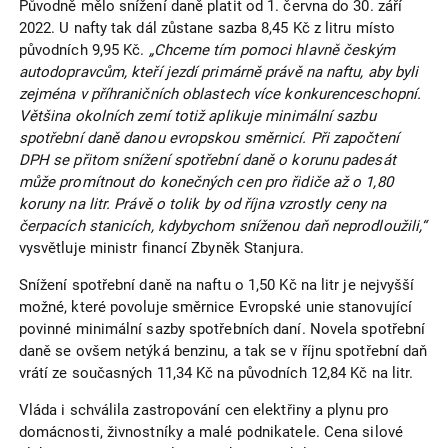
Původně mělo snížení daně platit od 1. června do 30. září
2022. U nafty tak dál zůstane sazba 8,45 Kč z litru místo
původních 9,95 Kč.
„Chceme tím pomoci hlavně českým
autodopravcům, kteří jezdí primárně právě na naftu, aby byli
zejména v příhraničních oblastech více konkurenceschopní.
Většina okolních zemí totiž aplikuje minimální sazbu
spotřební daně danou evropskou směrnicí. Při započtení
DPH se přitom snížení spotřební daně o korunu padesát
může promítnout do konečných cen pro řidiče až o 1,80
koruny na litr. Právě o tolik by od října vzrostly ceny na
čerpacích stanicích, kdybychom sníženou daň neprodloužili,“
vysvětluje ministr financí Zbyněk Stanjura.
Snížení spotřební daně na naftu o 1,50 Kč na litr je nejvyšší
možné, které povoluje směrnice Evropské unie stanovující
povinné minimální sazby spotřebních daní. Novela spotřební
daně se ovšem netýká benzinu, a tak se v říjnu spotřební daň
vrátí ze současných 11,34 Kč na původních 12,84 Kč na litr.
Vláda i schválila zastropování cen elektřiny a plynu pro
domácnosti, živnostníky a malé podnikatele. Cena silové