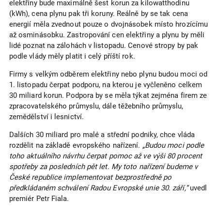
elektřiny bude maximálně šest korun za kilowatthodinu
(kWh), cena plynu pak tři koruny. Reálně by se tak cena
energií měla zvednout pouze o dvojnásobek místo hrozícímu
až osminásobku. Zastropování cen elektřiny a plynu by měli
lidé poznat na zálohách v listopadu. Cenové stropy by pak
podle vlády měly platit i celý příští rok.
Firmy s velkým odběrem elektřiny nebo plynu budou moci od
1. listopadu čerpat podporu, na kterou je vyčleněno celkem
30 miliard korun. Podpora by se měla týkat zejména firem ze
zpracovatelského průmyslu, dále těžebního průmyslu,
zemědělství i lesnictví.
Dalších 30 miliard pro malé a střední podniky, chce vláda
rozdělit na základě evropského nařízení.
„Budou moci podle
toho aktuálního návrhu čerpat pomoc až ve výši 80 procent
spotřeby za posledních pět let. My toto nařízení budeme v
České republice implementovat bezprostředně po
předkládaném schválení Radou Evropské unie 30. září,“
uvedl
premiér Petr Fiala.