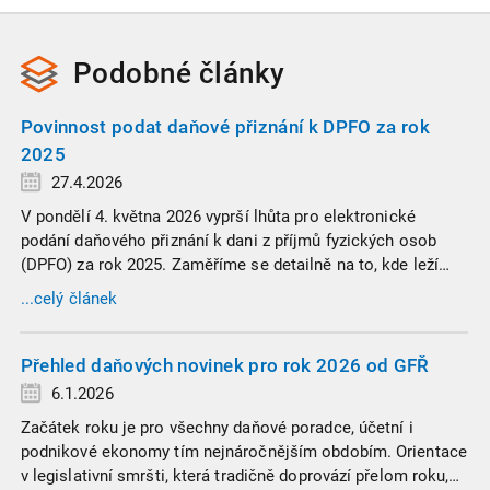
Podobné
články
Povinnost podat daňové přiznání k DPFO za rok
2025
27.4.2026
V pondělí 4. května 2026 vyprší lhůta pro elektronické
podání daňového přiznání k dani z příjmů fyzických osob
(DPFO) za rok 2025. Zaměříme se detailně na to, kde leží
hranice povinnosti přiznání podat, jaké jsou nejčastější
...celý článek
chytáky v soubězích příjmů a na co si dát v roce 2026
obzvlášť pozor.
Přehled daňových novinek pro rok 2026 od GFŘ
6.1.2026
Začátek roku je pro všechny daňové poradce, účetní i
podnikové ekonomy tím nejnáročnějším obdobím. Orientace
v legislativní smršti, která tradičně doprovází přelom roku,