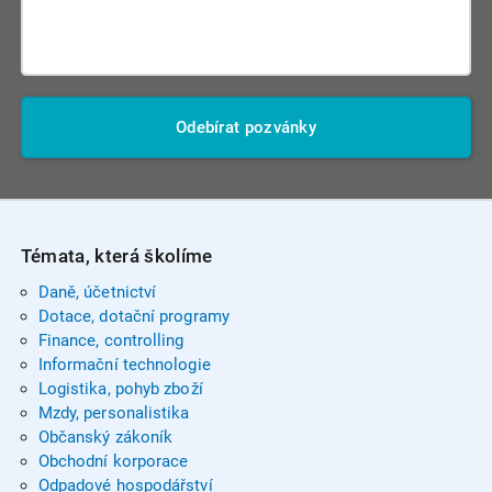
Odebírat pozvánky
Témata, která školíme
Daně, účetnictví
Dotace, dotační programy
Finance, controlling
Informační technologie
Logistika, pohyb zboží
Mzdy, personalistika
Občanský zákoník
Obchodní korporace
Odpadové hospodářství