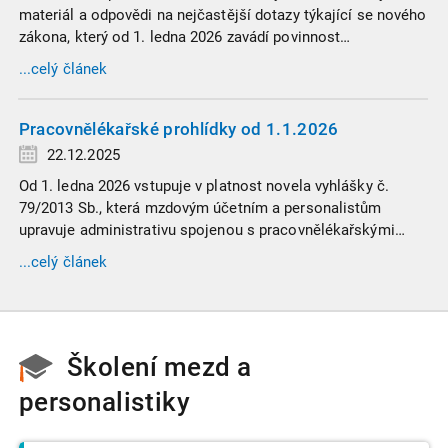
materiál a odpovědi na nejčastější dotazy týkající se nového
zákona, který od 1. ledna 2026 zavádí povinnost
zaměstnavatelů přispívat na spoření na stáří zaměstnancům
...celý článek
v náročných profesích.
Pracovnělékařské prohlídky od 1.1.2026
22.12.2025
Od 1. ledna 2026 vstupuje v platnost novela vyhlášky č.
79/2013 Sb., která mzdovým účetním a personalistům
upravuje administrativu spojenou s pracovnělékařskými
prohlídkami. Vybrali jsme tři zásadní změny, které ovlivní
...celý článek
vaši každodenní praxi, a stručný přehled ostatních novinek.
Školení mezd a
personalistiky