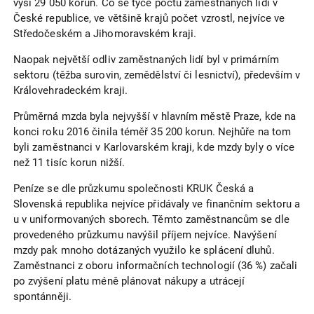
výši 29 050 korun. Co se týče počtu zaměstnaných lidí v
České republice, ve většině krajů počet vzrostl, nejvíce ve
Středočeském a Jihomoravském kraji.
Naopak největší odliv zaměstnaných lidí byl v primárním
sektoru (těžba surovin, zemědělství či lesnictví), především v
Královehradeckém kraji.
Průměrná mzda byla nejvyšší v hlavním městě Praze, kde na
konci roku 2016 činila téměř 35 200 korun. Nejhůře na tom
byli zaměstnanci v Karlovarském kraji, kde mzdy byly o více
než 11 tisíc korun nižší.
Peníze se dle průzkumu společnosti KRUK Česká a
Slovenská republika nejvíce přidávaly ve finančním sektoru a
u v uniformovaných sborech. Těmto zaměstnancům se dle
provedeného průzkumu navýšil příjem nejvíce. Navýšení
mzdy pak mnoho dotázaných využilo ke splácení dluhů.
Zaměstnanci z oboru informačních technologií (36 %) začali
po zvýšení platu méně plánovat nákupy a utrácejí
spontánněji.