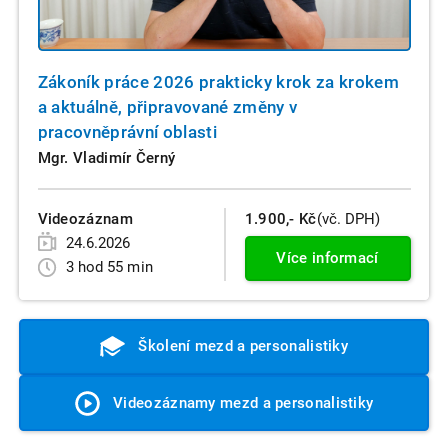
Zákoník práce 2026 prakticky krok za krokem
a aktuálně, připravované změny v
pracovněprávní oblasti
Mgr. Vladimír Černý
Videozáznam
1.900,- Kč
(vč. DPH)
24.6.2026
Více informací
3 hod 55 min
Školení mezd a personalistiky
Videozáznamy mezd a personalistiky