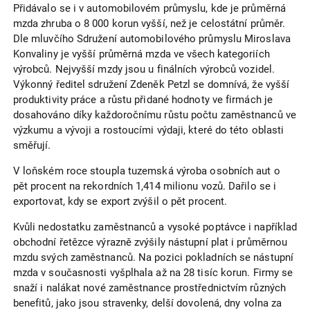
Přidávalo se i v automobilovém průmyslu, kde je průměrná
mzda zhruba o 8 000 korun vyšší, než je celostátní průměr.
Dle mluvčího Sdružení automobilového průmyslu Miroslava
Konvaliny je vyšší průměrná mzda ve všech kategoriích
výrobců. Nejvyšší mzdy jsou u finálních výrobců vozidel.
Výkonný ředitel sdružení Zdeněk Petzl se domnívá, že vyšší
produktivity práce a růstu přidané hodnoty ve firmách je
dosahováno díky každoročnímu růstu počtu zaměstnanců ve
výzkumu a vývoji a rostoucími výdaji, které do této oblasti
směřují.
V loňském roce stoupla tuzemská výroba osobních aut o
pět procent na rekordních 1,414 milionu vozů. Dařilo se i
exportovat, kdy se export zvýšil o pět procent.
Kvůli nedostatku zaměstnanců a vysoké poptávce i například
obchodní řetězce výrazně zvýšily nástupní plat i průměrnou
mzdu svých zaměstnanců. Na pozici pokladních se nástupní
mzda v současnosti vyšplhala až na 28 tisíc korun. Firmy se
snaží i nalákat nové zaměstnance prostřednictvím různých
benefitů, jako jsou stravenky, delší dovolená, dny volna za