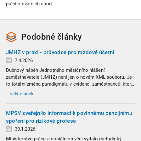
práci o svátcích apod.
Podobné
články
JMHZ v praxi - průvodce pro mzdové účetní
7.4.2026
Dubnový náběh Jednotného měsíčního hlášení
zaměstnavatele (JMHZ) není jen o novém XML souboru. Je
to totální změna paradigmatu v evidenci zaměstnanců, která
propojuje sociální správu, finanční úřady a úřady práce do
...celý článek
jednoho nekompromisního celku
MPSV zveřejnilo informaci k povinnému penzijnímu
spoření pro rizikové profese
30.1.2026
Ministerstvo práce a sociálních věcí vydalo metodický