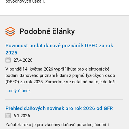
povodňových úskalí.
Podobné
články
Povinnost podat daňové přiznání k DPFO za rok
2025
27.4.2026
V pondělí 4. května 2026 vyprší lhůta pro elektronické
podání daňového přiznání k dani z příjmů fyzických osob
(DPFO) za rok 2025. Zaměříme se detailně na to, kde leží
hranice povinnosti přiznání podat, jaké jsou nejčastější
...celý článek
chytáky v soubězích příjmů a na co si dát v roce 2026
obzvlášť pozor.
Přehled daňových novinek pro rok 2026 od GFŘ
6.1.2026
Začátek roku je pro všechny daňové poradce, účetní i