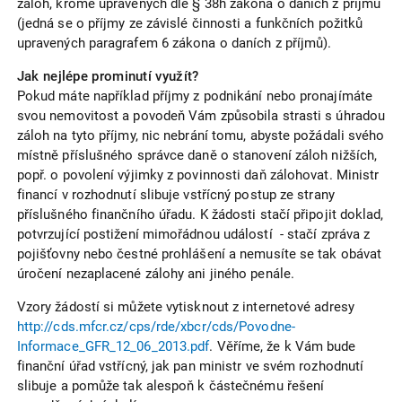
záloh, kromě upravených dle § 38h zákona o daních z příjmů
(jedná se o příjmy ze závislé činnosti a funkčních požitků
upravených paragrafem 6 zákona o daních z příjmů).
Jak nejlépe prominutí využít?
Pokud máte například příjmy z podnikání nebo pronajímáte
svou nemovitost a povodeň Vám způsobila strasti s úhradou
záloh na tyto příjmy, nic nebrání tomu, abyste požádali svého
místně příslušného správce daně o stanovení záloh nižších,
popř. o povolení výjimky z povinnosti daň zálohovat. Ministr
financí v rozhodnutí slibuje vstřícný postup ze strany
příslušného finančního úřadu. K žádosti stačí připojit doklad,
potvrzující postižení mimořádnou událostí - stačí zpráva z
pojišťovny nebo čestné prohlášení a nemusíte se tak obávat
úročení nezaplacené zálohy ani jiného penále.
Vzory žádostí si můžete vytisknout z internetové adresy
http://cds.mfcr.cz/cps/rde/xbcr/cds/Povodne-
Informace_GFR_12_06_2013.pdf
. Věříme, že k Vám bude
finanční úřad vstřícný, jak pan ministr ve svém rozhodnutí
slibuje a pomůže tak alespoň k částečnému řešení