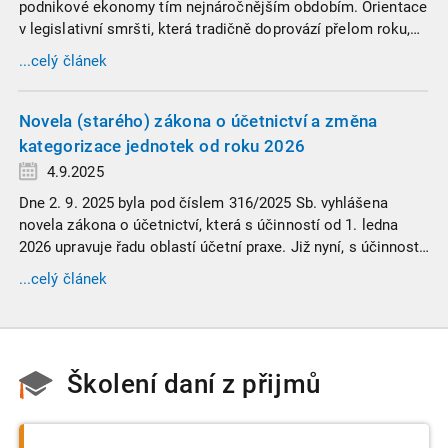
podnikové ekonomy tím nejnáročnějším obdobím. Orientace
v legislativní smršti, která tradičně doprovází přelom roku,
vyžaduje nastudovat všechny novely a doprovodné
...celý článek
informace. Generální finanční ředitelství (GFŘ) zveřejnilo
souhrnný materiál, který by neměl chybět v záložkách
žádného daňového profesionála.
Novela (starého) zákona o účetnictví a změna
kategorizace jednotek od roku 2026
4.9.2025
Dne 2. 9. 2025 byla pod číslem 316/2025 Sb. vyhlášena
novela zákona o účetnictví, která s účinností od 1. ledna
2026 upravuje řadu oblastí účetní praxe. Již nyní, s účinností
od 3. září 2025, platí nová, zvýšená kritéria pro zařazení firem
...celý článek
do velikostních a použijí se zpětně již pro účetní období
započaté v roce 2024.
Školení daní z přijmů