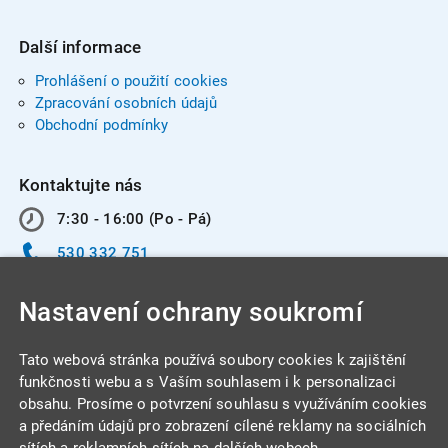
Další informace
Prohlášení o použití cookies
Zpracování osobních údajů
Obchodní podmínky
Kontaktujte nás
7:30 - 16:00 (Po - Pá)
530 332 751
info@integracentrum.cz
Nastavení ochrany soukromí
Odběr pozvánek
na email
Tato webová stránka používá soubory cookies k zajištění
funkčnosti webu a s Vaším souhlasem i k personalizaci
obsahu. Prosíme o potvrzení souhlasu s využíváním cookies
INTEGRA CENTRUM s.r.o.
a předáním údajů pro zobrazení cílené reklamy na sociálních
Jabloňová 662/7
sítích a reklamních sítích na dalších webech.