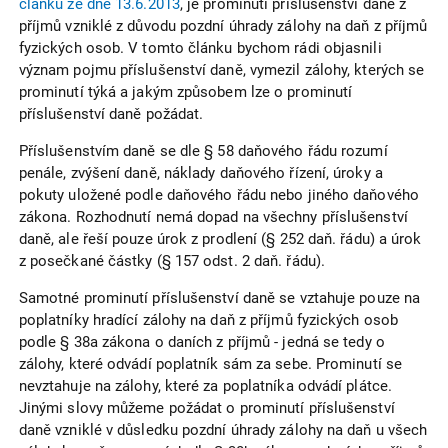
článku ze dne 13.6.2013
, je prominutí příslušenství daně z
příjmů vzniklé z důvodu pozdní úhrady zálohy na daň z příjmů
fyzických osob. V tomto článku bychom rádi objasnili
význam pojmu příslušenství daně, vymezil zálohy, kterých se
prominutí týká a jakým způsobem lze o prominutí
příslušenství daně požádat.
Příslušenstvím daně se dle § 58 daňového řádu rozumí
penále, zvýšení daně, náklady daňového řízení, úroky a
pokuty uložené podle daňového řádu nebo jiného daňového
zákona. Rozhodnutí nemá dopad na všechny příslušenství
daně, ale řeší pouze úrok z prodlení (§ 252 daň. řádu) a úrok
z posečkané částky (§ 157 odst. 2 daň. řádu).
Samotné prominutí příslušenství daně se vztahuje pouze na
poplatníky hradící zálohy na daň z příjmů fyzických osob
podle § 38a zákona o daních z příjmů - jedná se tedy o
zálohy, které odvádí poplatník sám za sebe. Prominutí se
nevztahuje na zálohy, které za poplatníka odvádí plátce.
Jinými slovy můžeme požádat o prominutí příslušenství
daně vzniklé v důsledku pozdní úhrady zálohy na daň u všech