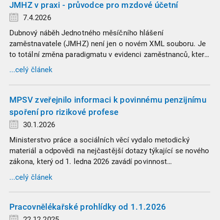
JMHZ v praxi - průvodce pro mzdové účetní
7.4.2026
Dubnový náběh Jednotného měsíčního hlášení
zaměstnavatele (JMHZ) není jen o novém XML souboru. Je
to totální změna paradigmatu v evidenci zaměstnanců, která
propojuje sociální správu, finanční úřady a úřady práce do
...celý článek
jednoho nekompromisního celku
MPSV zveřejnilo informaci k povinnému penzijnímu
spoření pro rizikové profese
30.1.2026
Ministerstvo práce a sociálních věcí vydalo metodický
materiál a odpovědi na nejčastější dotazy týkající se nového
zákona, který od 1. ledna 2026 zavádí povinnost
zaměstnavatelů přispívat na spoření na stáří zaměstnancům
...celý článek
v náročných profesích.
Pracovnělékařské prohlídky od 1.1.2026
22.12.2025