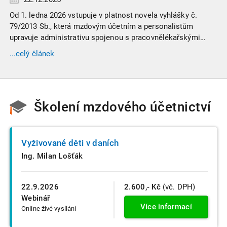
Od 1. ledna 2026 vstupuje v platnost novela vyhlášky č.
79/2013 Sb., která mzdovým účetním a personalistům
upravuje administrativu spojenou s pracovnělékařskými
prohlídkami. Vybrali jsme tři zásadní změny, které ovlivní
...celý článek
vaši každodenní praxi, a stručný přehled ostatních novinek.
Školení mzdového účetnictví
Vyživované děti v daních
Ing. Milan Lošťák
22.9.2026
2.600,- Kč
(vč. DPH)
Webinář
Více informací
Online živé vysílání