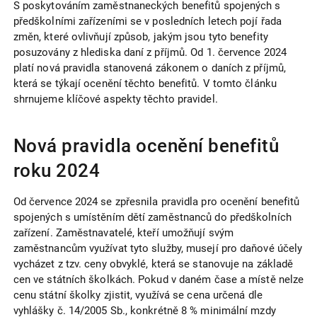
S poskytováním zaměstnaneckých benefitů spojených s
předškolními zařízeními se v posledních letech pojí řada
změn, které ovlivňují způsob, jakým jsou tyto benefity
posuzovány z hlediska daní z příjmů. Od 1. července 2024
platí nová pravidla stanovená zákonem o daních z příjmů,
která se týkají ocenění těchto benefitů. V tomto článku
shrnujeme klíčové aspekty těchto pravidel.
Nová pravidla ocenění benefitů
roku 2024
Od července 2024 se zpřesnila pravidla pro ocenění benefitů
spojených s umístěním dětí zaměstnanců do předškolních
zařízení. Zaměstnavatelé, kteří umožňují svým
zaměstnancům využívat tyto služby, musejí pro daňové účely
vycházet z tzv. ceny obvyklé, která se stanovuje na základě
cen ve státních školkách. Pokud v daném čase a místě nelze
cenu státní školky zjistit, využívá se cena určená dle
vyhlášky č. 14/2005 Sb., konkrétně 8 % minimální mzdy