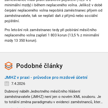
minimální mzdy) i během neplaceného volna. Jelikož v době
čerpání neplaceného volna nepobírá zaměstnanec příjem od
zaměstnavatele, tak se neplatí daň z příjmů nebo sociální
pojištění.
Pro letošní rok zaměstnanec tedy při pobírání měsíčního
neplaceného volna zaplatí 1 803 korun (13,5 % z minimální
mzdy 13 350 korun).
Podobné
články
JMHZ v praxi - průvodce pro mzdové účetní
7.4.2026
Dubnový náběh Jednotného měsíčního hlášení
zaměstnavatele (JMHZ) není jen o novém XML souboru. Je
to totální změna paradigmatu v evidenci zaměstnanců, která
propojuje sociální správu, finanční úřady a úřady práce do