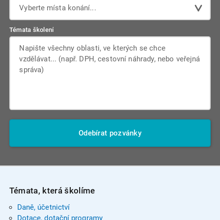
Vyberte místa konání...
Témata školení
Odebírat pozvánky
Témata, která školíme
Daně, účetnictví
Dotace, dotační programy