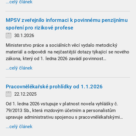
...celý článek
jednoho nekompromisního celku
MPSV zveřejnilo informaci k povinnému penzijnímu
spoření pro rizikové profese
30.1.2026
Ministerstvo práce a sociálních věcí vydalo metodický
materiál a odpovědi na nejčastější dotazy týkající se nového
zákona, který od 1. ledna 2026 zavádí povinnost
zaměstnavatelů přispívat na spoření na stáří zaměstnancům
...celý článek
v náročných profesích.
Pracovnělékařské prohlídky od 1.1.2026
22.12.2025
Od 1. ledna 2026 vstupuje v platnost novela vyhlášky č.
79/2013 Sb., která mzdovým účetním a personalistům
upravuje administrativu spojenou s pracovnělékařskými
prohlídkami. Vybrali jsme tři zásadní změny, které ovlivní
...celý článek
vaši každodenní praxi, a stručný přehled ostatních novinek.