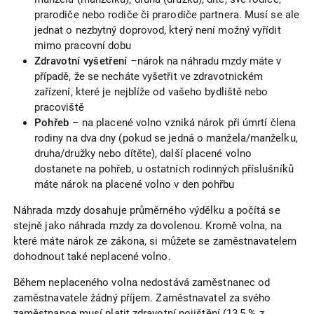
prarodiče nebo rodiče či prarodiče partnera. Musí se ale
jednat o nezbytný doprovod, který není možný vyřídit
mimo pracovní dobu
Zdravotní vyšetření
–nárok na náhradu mzdy máte v
případě, že se necháte vyšetřit ve zdravotnickém
zařízení, které je nejblíže od vašeho bydliště nebo
pracoviště
Pohřeb
– na placené volno vzniká nárok při úmrtí člena
rodiny na dva dny (pokud se jedná o manžela/manželku,
druha/družky nebo dítěte), další placené volno
dostanete na pohřeb, u ostatních rodinných příslušníků
máte nárok na placené volno v den pohřbu
Náhrada mzdy dosahuje průměrného výdělku a počítá se
stejně jako náhrada mzdy za dovolenou. Kromě volna, na
které máte nárok ze zákona, si můžete se zaměstnavatelem
dohodnout také neplacené volno.
Během neplaceného volna nedostává zaměstnanec od
zaměstnavatele žádný příjem. Zaměstnavatel za svého
zaměstnance musí platit zdravotní pojištění (13,5 % z