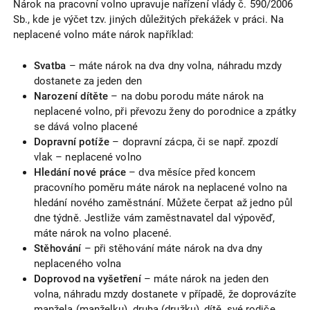
Nárok na pracovní volno upravuje nařízení vlády č. 590/2006
Sb., kde je výčet tzv. jiných důležitých překážek v práci. Na
neplacené volno máte nárok například:
Svatba
– máte nárok na dva dny volna, náhradu mzdy
dostanete za jeden den
Narození dítěte
– na dobu porodu máte nárok na
neplacené volno, při převozu ženy do porodnice a zpátky
se dává volno placené
Dopravní potíže
– dopravní zácpa, či se např. zpozdí
vlak – neplacené volno
Hledání nové práce
– dva měsíce před koncem
pracovního poměru máte nárok na neplacené volno na
hledání nového zaměstnání. Můžete čerpat až jedno půl
dne týdně. Jestliže vám zaměstnavatel dal výpověď,
máte nárok na volno placené.
Stěhování
– při stěhování máte nárok na dva dny
neplaceného volna
Doprovod na vyšetření
– máte nárok na jeden den
volna, náhradu mzdy dostanete v případě, že doprovázíte
manžela (manželku), druha (družku), dítě, své rodiče,