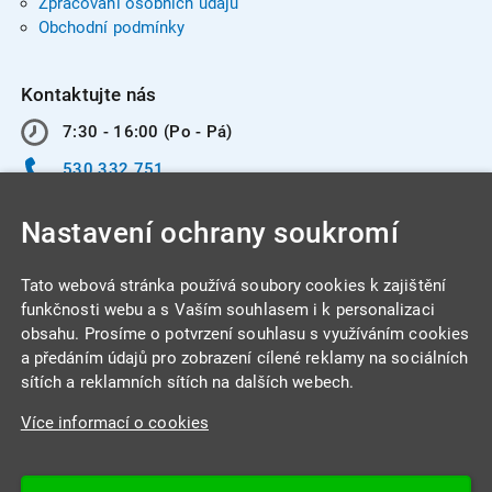
Zpracování osobních údajů
Obchodní podmínky
Kontaktujte nás
7:30 - 16:00 (Po - Pá)
530 332 751
info@integracentrum.cz
Nastavení ochrany soukromí
Odběr pozvánek
na email
Tato webová stránka používá soubory cookies k zajištění
funkčnosti webu a s Vaším souhlasem i k personalizaci
obsahu. Prosíme o potvrzení souhlasu s využíváním cookies
INTEGRA CENTRUM s.r.o.
a předáním údajů pro zobrazení cílené reklamy na sociálních
Jabloňová 662/7
sítích a reklamních sítích na dalších webech.
621 00 Brno
Více informací o cookies
IČ: 26234203
DIČ: CZ26234203