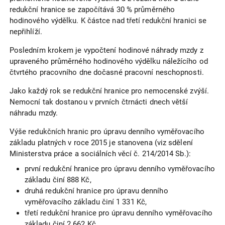
redukční hranice se započítává 30 % průměrného
hodinového výdělku. K částce nad třetí redukční hranici se
nepřihlíží.
Posledním krokem je vypočtení hodinové náhrady mzdy z
upraveného průměrného hodinového výdělku náležícího od
čtvrtého pracovního dne dočasné pracovní neschopnosti.
Jako každý rok se redukční hranice pro nemocenské zvýší.
Nemocní tak dostanou v prvních čtrnácti dnech větší
náhradu mzdy.
Výše redukčních hranic pro úpravu denního vyměřovacího
základu platných v roce 2015 je stanovena (viz sdělení
Ministerstva práce a sociálních věcí č. 214/2014 Sb.):
první redukční hranice pro úpravu denního vyměřovacího
základu činí 888 Kč,
druhá redukční hranice pro úpravu denního
vyměřovacího základu činí 1 331 Kč,
třetí redukční hranice pro úpravu denního vyměřovacího
základu činí 2 662 Kč.