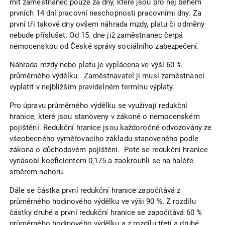
mít zaměstnanec pouze za dny, které jsou pro něj během
prvních 14 dní pracovní neschopnosti pracovními dny. Za
první tři takové dny ovšem náhrada mzdy, platu či odměny
nebude příslušet. Od 15. dne již zaměstnanec čerpá
nemocenskou od České správy sociálního zabezpečení.
Náhrada mzdy nebo platu je vyplácena ve výši 60 %
průměrného výdělku. Zaměstnavatel ji musí zaměstnanci
vyplatit v nejbližším pravidelném termínu výplaty.
Pro úpravu průměrného výdělku se využívají redukční
hranice, které jsou stanoveny v zákoně o nemocenském
pojištění. Redukční hranice jsou každoročně odvozovány ze
všeobecného vyměřovacího základu stanoveného podle
zákona o důchodovém pojištění. Poté se redukční hranice
vynásobí koeficientem 0,175 a zaokrouhlí se na haléře
směrem nahoru.
Dále se částka první redukční hranice započítává z
průměrného hodinového výdělku ve výši 90 %. Z rozdílu
částky druhé a první redukční hranice se započítává 60 %
průměrného hodinového výdělku a z rozdílu třetí a druhé