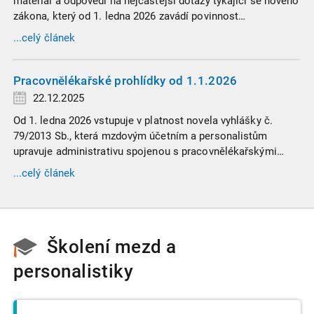
materiál a odpovědi na nejčastější dotazy týkající se nového
zákona, který od 1. ledna 2026 zavádí povinnost
zaměstnavatelů přispívat na spoření na stáří zaměstnancům
...celý článek
v náročných profesích.
Pracovnělékařské prohlídky od 1.1.2026
22.12.2025
Od 1. ledna 2026 vstupuje v platnost novela vyhlášky č.
79/2013 Sb., která mzdovým účetním a personalistům
upravuje administrativu spojenou s pracovnělékařskými
prohlídkami. Vybrali jsme tři zásadní změny, které ovlivní
...celý článek
vaši každodenní praxi, a stručný přehled ostatních novinek.
Školení mezd a
personalistiky