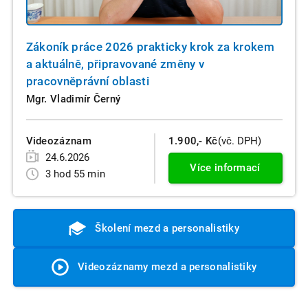
Zákoník práce 2026 prakticky krok za krokem
a aktuálně, připravované změny v
pracovněprávní oblasti
Mgr. Vladimír Černý
Videozáznam
1.900,- Kč
(vč. DPH)
24.6.2026
Více informací
3 hod 55 min
Školení mezd a personalistiky
Videozáznamy mezd a personalistiky