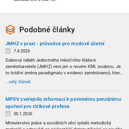
Podobné
články
JMHZ v praxi - průvodce pro mzdové účetní
7.4.2026
Dubnový náběh Jednotného měsíčního hlášení
zaměstnavatele (JMHZ) není jen o novém XML souboru. Je
to totální změna paradigmatu v evidenci zaměstnanců, která
propojuje sociální správu, finanční úřady a úřady práce do
...celý článek
jednoho nekompromisního celku
MPSV zveřejnilo informaci k povinnému penzijnímu
spoření pro rizikové profese
30.1.2026
Ministerstvo práce a sociálních věcí vydalo metodický