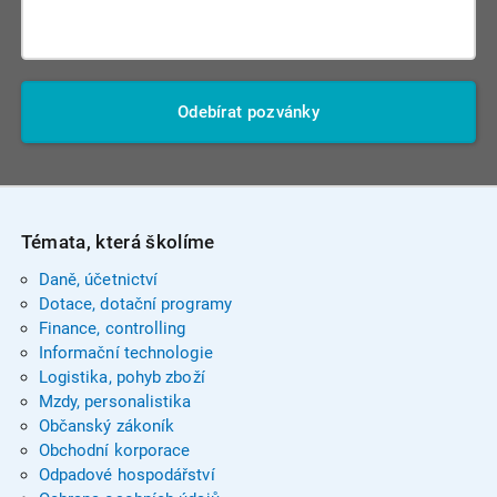
Odebírat pozvánky
Témata, která školíme
Daně, účetnictví
Dotace, dotační programy
Finance, controlling
Informační technologie
Logistika, pohyb zboží
Mzdy, personalistika
Občanský zákoník
Obchodní korporace
Odpadové hospodářství