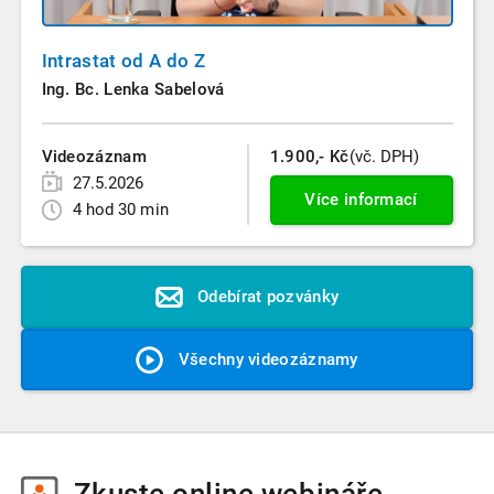
Intrastat od A do Z
Ing. Bc. Lenka Sabelová
Videozáznam
1.900,- Kč
(vč. DPH)
27.5.2026
Více informací
4 hod 30 min
Odebírat pozvánky
Všechny videozáznamy
Zkuste
online webináře