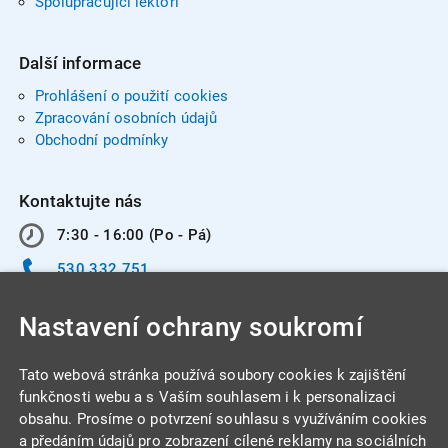
Spolupracující lektoři
Další informace
Prohlášení o použití cookies
Zpracování osobních údajů
Obchodní podmínky
Kontaktujte nás
7:30 - 16:00 (Po - Pá)
530 332 751
info@integracentrum.cz
Nastavení ochrany soukromí
Odběr pozvánek
na email
Tato webová stránka používá soubory cookies k zajištění
funkčnosti webu a s Vaším souhlasem i k personalizaci
obsahu. Prosíme o potvrzení souhlasu s využíváním cookies
INTEGRA CENTRUM s.r.o.
a předáním údajů pro zobrazení cílené reklamy na sociálních