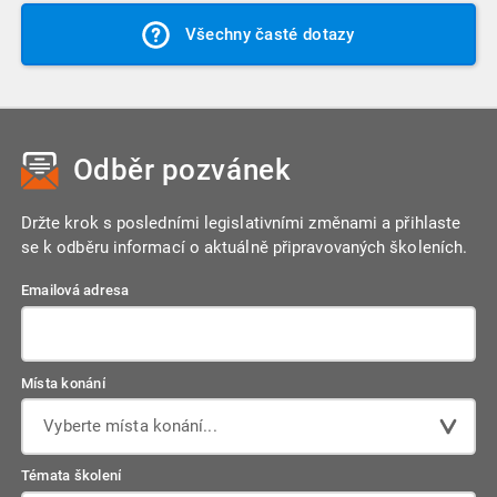
Ano, u každého videozáznamu najdete ke stažení osvědčení
videozáznam je neoprávněně sdílen s více uživateli a přístup
Všechny časté dotazy
o jeho absolvování, které si můžete uložit do počítače nebo
k videu je automatizovaně zneplatněn. Vždy nás můžete
vytisknout.
samozřejmě kontaktovat a situaci spolu prověříme.
Odběr pozvánek
Držte krok s posledními legislativními změnami a přihlaste
se k odběru informací o aktuálně připravovaných školeních.
Emailová adresa
Místa konání
Vyberte místa konání...
Témata školení