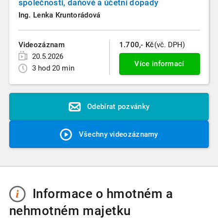
společnosti, daňové a účetní dopady
Ing. Lenka Kruntorádová
Videozáznam
1.700,- Kč
(vč. DPH)
20.5.2026
Více informací
3 hod 20 min
Odebírat pozvánky
Všechny videozáznamy
Informace o hmotném a
nehmotném majetku