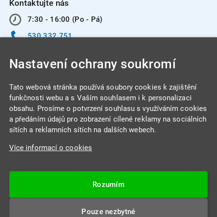
Kontaktujte nás
7:30 - 16:00 (Po - Pá)
530 332 751
info@integracentrum.cz
Nastavení ochrany soukromí
Odběr pozvánek
na email
Tato webová stránka používá soubory cookies k zajištění
funkčnosti webu a s Vaším souhlasem i k personalizaci
obsahu. Prosíme o potvrzení souhlasu s využíváním cookies
INTEGRA CENTRUM s.r.o.
a předáním údajů pro zobrazení cílené reklamy na sociálních
Jabloňová 662/7
sítích a reklamních sítích na dalších webech.
621 00 Brno
Více informací o cookies
IČ: 26234203
DIČ: CZ26234203
Rozumím
Datová schránka: 4beca6d
Pouze nezbytné