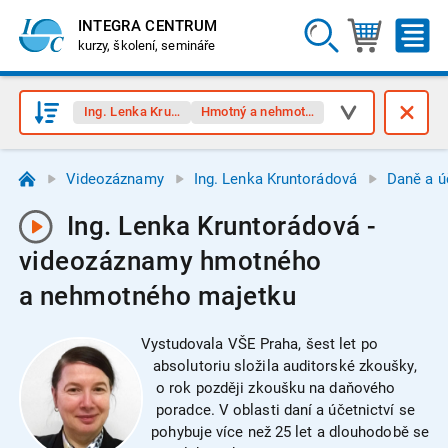
INTEGRA CENTRUM
kurzy, školení, semináře
Ing. Lenka Kruntorádová
Hmotný a nehmotný majetek
Videozáznamy
Ing. Lenka Kruntorádová
Daně a ú
Ing. Lenka Kruntorádová -
videozáznamy hmotného
a nehmotného majetku
Vystudovala VŠE Praha, šest let po
absolutoriu složila auditorské zkoušky,
o rok později zkoušku na daňového
poradce. V oblasti daní a účetnictví se
pohybuje více než 25 let a dlouhodobě se