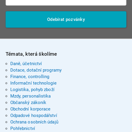
Odebírat pozvánky
Témata, která školíme
Daně, účetnictví
Dotace, dotační programy
Finance, controlling
Informační technologie
Logistika, pohyb zboží
Mzdy, personalistika
Občanský zákoník
Obchodní korporace
Odpadové hospodářství
Ochrana osobních údajů
Pohřebnictví