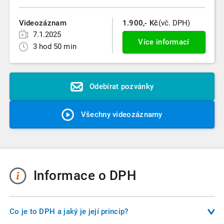
Videozáznam
1.900,- Kč
(vč. DPH)
7.1.2025
Více informací
3 hod 50 min
Odebírat pozvánky
Všechny videozáznamy
Informace o DPH
Co je to DPH a jaký je její princip?