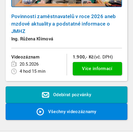
Povinnosti zaměstnavatelů v roce 2026 aneb
mzdové aktuality a podstatné informace o
JMHZ
Ing. Růžena Klímová
Videozáznam
1.900,- Kč
(vč. DPH)
20.5.2026
Více informací
4 hod 15 min
Odebírat pozvánky
Všechny videozáznamy