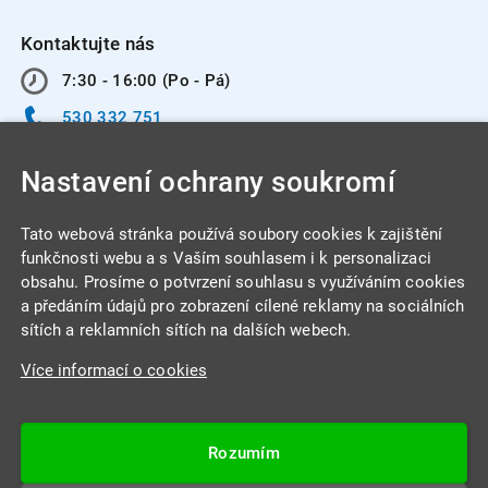
Kontaktujte nás
7:30 - 16:00 (Po - Pá)
530 332 751
info@integracentrum.cz
Nastavení ochrany soukromí
Odběr pozvánek
na email
Tato webová stránka používá soubory cookies k zajištění
funkčnosti webu a s Vaším souhlasem i k personalizaci
obsahu. Prosíme o potvrzení souhlasu s využíváním cookies
INTEGRA CENTRUM s.r.o.
a předáním údajů pro zobrazení cílené reklamy na sociálních
Jabloňová 662/7
sítích a reklamních sítích na dalších webech.
621 00 Brno
Více informací o cookies
IČ: 26234203
DIČ: CZ26234203
Rozumím
Datová schránka: 4beca6d