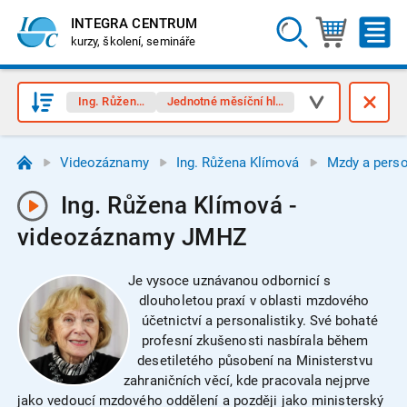
INTEGRA CENTRUM
kurzy, školení, semináře
Ing. Růžena Klímová
Jednotné měsíční hlášení (JMHZ)
Videozáznamy
Ing. Růžena Klímová
Mzdy a perso
Ing. Růžena Klímová -
videozáznamy JMHZ
Je vysoce uznávanou odbornicí s
dlouholetou praxí v oblasti mzdového
účetnictví a personalistiky. Své bohaté
profesní zkušenosti nasbírala během
desetiletého působení na Ministerstvu
zahraničních věcí, kde pracovala nejprve
jako vedoucí mzdového oddělení a později jako ministerský