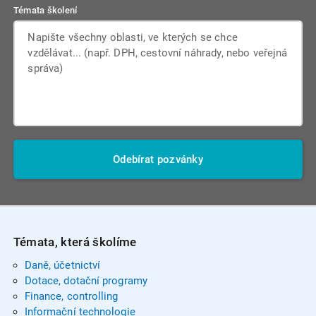
Témata školení
Odebírat pozvánky
Témata, která školíme
Daně, účetnictví
Dotace, dotační programy
Finance, controlling
Informační technologie