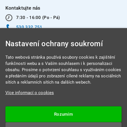
Kontaktujte nás
7:30 - 16:00 (Po - Pá)
530 332 751
info@integracentrum.cz
Nastavení ochrany soukromí
Odběr pozvánek
na email
Tato webová stránka používá soubory cookies k zajištění
funkčnosti webu a s Vaším souhlasem i k personalizaci
obsahu. Prosíme o potvrzení souhlasu s využíváním cookies
INTEGRA CENTRUM s.r.o.
a předáním údajů pro zobrazení cílené reklamy na sociálních
Jabloňová 662/7
sítích a reklamních sítích na dalších webech.
621 00 Brno
Více informací o cookies
IČ: 26234203
DIČ: CZ26234203
Rozumím
Datová schránka: 4beca6d