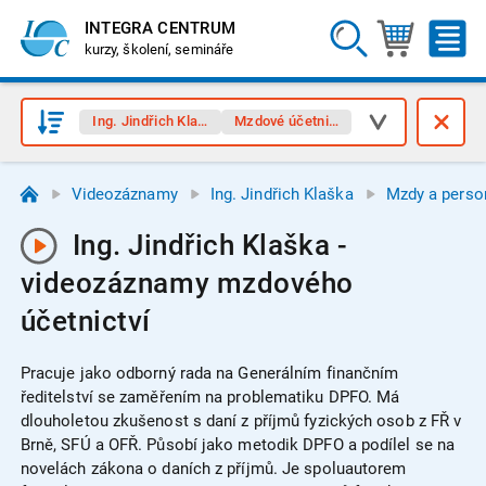
INTEGRA CENTRUM
kurzy, školení, semináře
Ing. Jindřich Klaška
Mzdové účetnictví
Videozáznamy
Ing. Jindřich Klaška
Mzdy a person
Ing. Jindřich Klaška -
videozáznamy mzdového
účetnictví
Pracuje jako odborný rada na Generálním finančním
ředitelství se zaměřením na problematiku DPFO. Má
dlouholetou zkušenost s daní z příjmů fyzických osob z FŘ v
Brně, SFÚ a OFŘ. Působí jako metodik DPFO a podílel se na
novelách zákona o daních z příjmů. Je spoluautorem