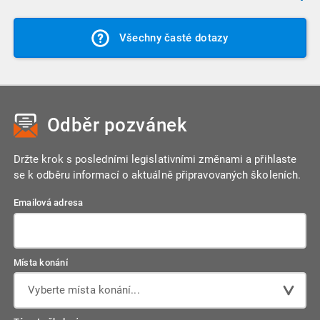
počítače nebo jiného zařízení.
průměrná hodnota délky sledování videa, je vyhodnoceno, že
Ano, u každého videozáznamu najdete ke stažení osvědčení
videozáznam je neoprávněně sdílen s více uživateli a přístup
Všechny časté dotazy
o jeho absolvování, které si můžete uložit do počítače nebo
k videu je automatizovaně zneplatněn. Vždy nás můžete
vytisknout.
samozřejmě kontaktovat a situaci spolu prověříme.
Odběr pozvánek
Držte krok s posledními legislativními změnami a přihlaste
se k odběru informací o aktuálně připravovaných školeních.
Emailová adresa
Místa konání
Vyberte místa konání...