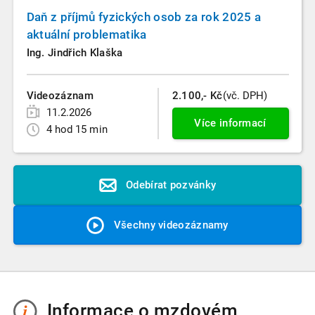
Daň z příjmů fyzických osob za rok 2025 a
aktuální problematika
Ing. Jindřich Klaška
Videozáznam
2.100,- Kč
(vč. DPH)
11.2.2026
Více informací
4 hod 15 min
Odebírat pozvánky
Všechny videozáznamy
Informace o mzdovém