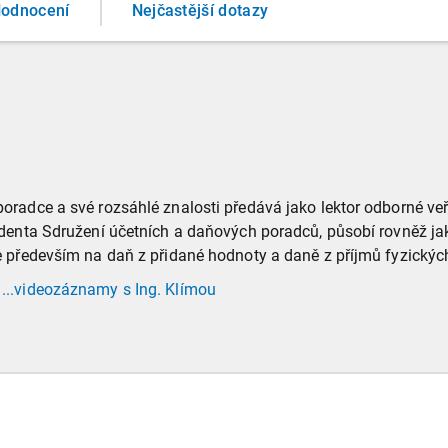
odnocení
Nejčastější dotazy
radce a své rozsáhlé znalosti předává jako lektor odborné ve
identa Sdružení účetních a daňových poradců, působí rovněž 
 především na daň z přidané hodnoty a daně z příjmů fyzických
...videozáznamy
s Ing. Klímou