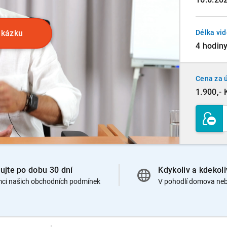
ukázku
Délka vi
4 hodin
Cena za 
1.900,- 
ujte po dobu 30 dní
Kdykoliv a kdekoli
mci našich obchodních podmínek
V pohodlí domova neb