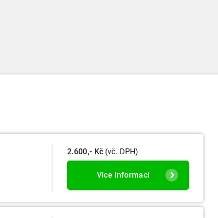
ě zneplatněn. Vždy nás můžete samozřejmě kontaktovat a
namu najdete ke stažení osvědčení o jeho absolvování,
o počítače nebo vytisknout.
2.600,- Kč
(vč. DPH)
Více informací