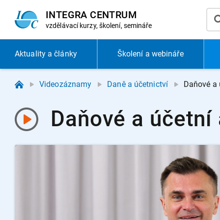
INTEGRA CENTRUM
vzdělávací
kurzy, školení, semináře
Aktuality
a články
Školení a webináře
Videozáznamy
Daně a účetnictví
Daňové a ú
Daňové a účetní 