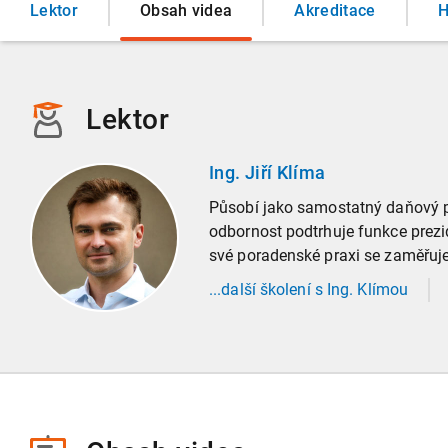
Lektor
Obsah videa
Akreditace
H
Lektor
Ing. Jiří Klíma
Působí jako samostatný daňový po
odbornost podtrhuje funkce prez
své poradenské praxi se zaměřuje
...
další
školení
s Ing. Klímou