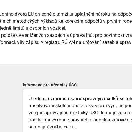
dního dvora EU ohledně okamžiku uplatnění nároku na odpoč
lních metodických výkladů ke korekcím odpočtů v prvním roce, 
ledně limitů u osobních vozidel.
položek ve snížených sazbách a úprava lhůt pro povinnost vr
rmací, vliv zápisu v registru RÚIAN na určování sazeb a správn
Informace pro úředníky ÚSC
Úředníci územních samosprávných celků
se toh
absolvování školení obdrží osvědčení vydané pod
veřejné správy jsou úředníky ÚSC definuje zákon 
podílejí na výkonu správních činností a zároveň
samosprávného celku.