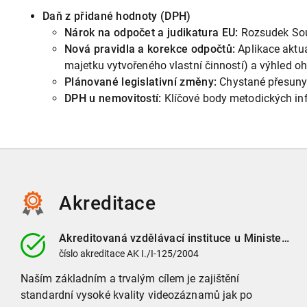
Daň z přidané hodnoty (DPH)
Nárok na odpočet a judikatura EU:
Rozsudek Sou
Nová pravidla a korekce odpočtů:
Aplikace aktuá
majetku vytvořeného vlastní činností) a výhled oh
Plánované legislativní změny:
Chystané přesuny 
DPH u nemovitostí:
Klíčové body metodických info
Akreditace
Akreditovaná vzdělávací instituce
u Ministerstva vnitra ČR
číslo
akreditace
AK I./I-125/2004
Naším základním a trvalým cílem je zajištění
standardní vysoké kvality videozáznamů jak po