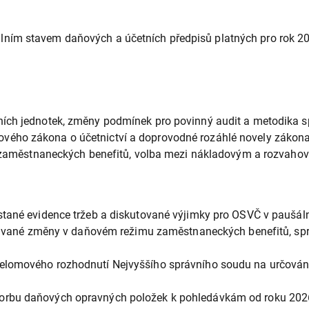
ím stavem daňových a účetních předpisů platných pro rok 2026
etních jednotek, změny podmínek pro povinný audit a metodika
ového zákona o účetnictví a doprovodné rozáhlé novely zákona
zaměstnaneckých benefitů, volba mezi nákladovým a rozvahový
tané evidence tržeb a diskutované výjimky pro OSVČ v paušál
ané změny v daňovém režimu zaměstnaneckých benefitů, spro
lomového rozhodnutí Nejvyššího správního soudu na určování 
tvorbu daňových opravných položek k pohledávkám od roku 2026 