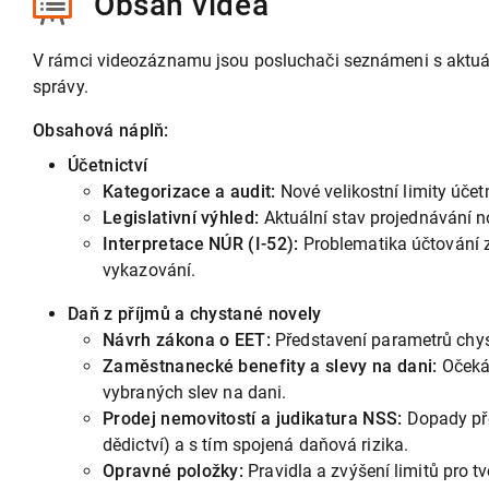
Obsah videa
V rámci videozáznamu jsou posluchači seznámeni s aktuáln
správy.
Obsahová náplň:
Účetnictví
Kategorizace a audit:
Nové velikostní limity úč
Legislativní výhled:
Aktuální stav projednávání n
Interpretace NÚR (I-52):
Problematika účtování 
vykazování.
Daň z příjmů a chystané novely
Návrh zákona o EET:
Představení parametrů chys
Zaměstnanecké benefity a slevy na dani:
Očekáv
vybraných slev na dani.
Prodej nemovitostí a judikatura NSS:
Dopady pře
dědictví) a s tím spojená daňová rizika.
Opravné položky:
Pravidla a zvýšení limitů pro 