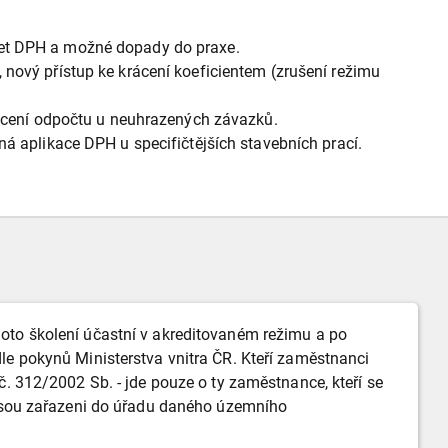
et DPH a možné dopady do praxe.
nový přístup ke krácení koeficientem (zrušení režimu
ácení odpočtu u neuhrazených závazků.
á aplikace DPH u specifičtějších stavebních prací.
oto školení účastní v akreditovaném režimu a po
le pokynů Ministerstva vnitra ČR. Kteří zaměstnanci
č. 312/2002 Sb. - jde pouze o ty zaměstnance, kteří se
 jsou zařazeni do úřadu daného územního