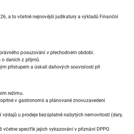
, a to včetně nejnovější judikatury a výkladů Finanční
 správného posuzování v přechodném období.
 o daních z příjmů.
m přístupem a úskalí daňových souvislostí při
ním režimu.
pitné v gastronomii a plánované znovuzavedení
výdajů u prodeje bezúplatně nabytých nemovitostí (dary,
včetne specifik jejich vykazování v přiznání DPPO.