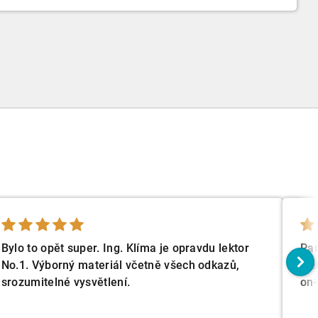
Bylo to opět super. Ing. Klíma je opravdu lektor
Pan
No.1. Výborný materiál včetně všech odkazů,
jse
srozumitelné vysvětlení.
on-