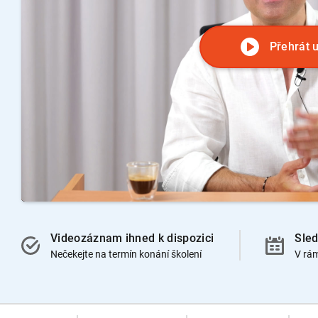
Přehrát 
Videozáznam ihned k dispozici
Sled
Nečekejte na termín konání školení
V rá