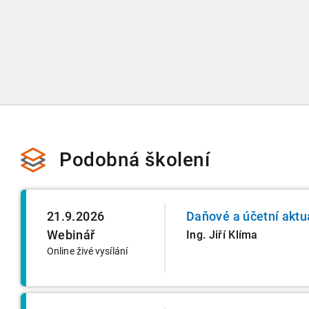
obsáhlý textový materiál, který je ve videozáznamu probírá
Videozáznam je předem nahraný záznam přednášky, tedy n
průběhu výkladu zasílat dotazy. Můžete nám ale po zakoup
videozáznamu zaslat písemný dotaz, který lektorovi násl
požádáme ho o odpověď.
Podobná školení
21.9.2026
Daňové a účetní aktu
Webinář
Ing. Jiří Klíma
Online živé vysílání