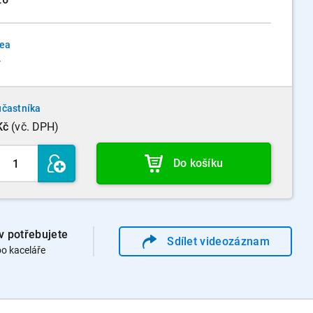
dea
y
účastníka
Kč
(vč. DPH)
Do košíku
v potřebujete
Sdílet
video
záznam
o kaceláře