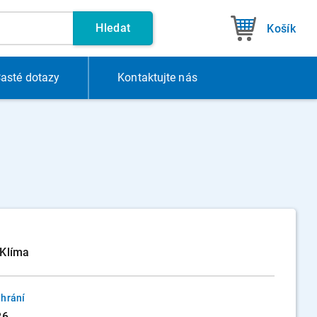
Hledat
Košík
asté dotazy
Kontakt
ujte nás
í Klíma
hrání
26