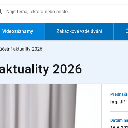
Videozáznamy
Zakázkové vzdělávání
Č
četní aktuality 2026
aktuality 2026
Přednáší
Ing. Jiř
Datum na
16.6.20