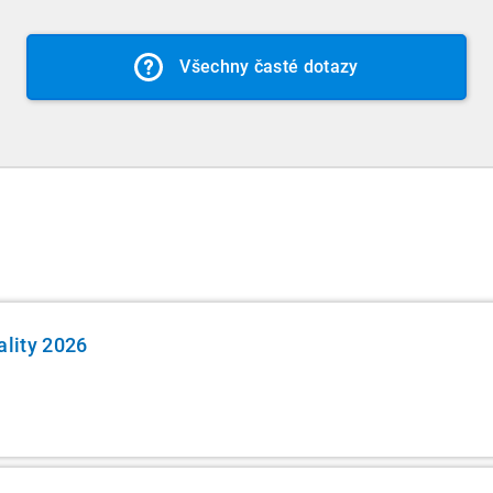
n.
videu je automatizovan
ení možné lektorovi v
Ano, u každého videozáz
situaci spolu prověříme.
ení a zhlédnutí
které si můžete uložit d
Všechny časté dotazy
edně přepošleme a
ality 2026