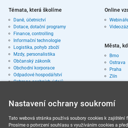
Témata, která školíme
Online vz
Daně, účetnictví
Webinář
Dotace, dotační programy
Videozá
Finance, controlling
Informační technologie
Města, kd
Logistika, pohyb zboží
Mzdy, personalistika
Brno
Občanský zákoník
Ostrava
Obchodní korporace
Praha
Odpadové hospodářství
Zlín
Ochrana osobních údajů
Pohřebnictví
Rozvoj osobnosti
Nastavení ochrany soukromí
Sociální oblast
Spisová služba, archivnictví
Stavby, nemovitosti
Tato webová stránka používá soubory cookies k zajištění 
Veřejná správa
Prosíme o potvrzení souhlasu s využíváním cookies a předá