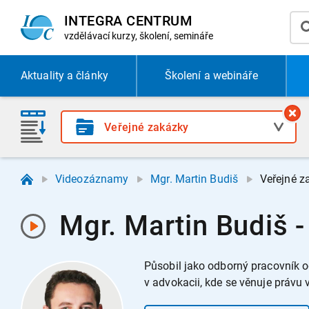
INTEGRA CENTRUM
vzdělávací
kurzy, školení, semináře
Aktuality
a články
Školení a webináře
Videozáznamy
Mgr. Martin Budiš
Veřejné z
Mgr. Martin Budiš 
Působil jako odborný pracovník o
v advokacii, kde se věnuje právu 