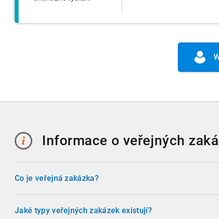
W
Informace o veřejných zak
Co je veřejná zakázka?
Veřejná zakázka je smluvní vztah mezi zadavatelem a doda
dodání zboží, poskytnutí služby nebo realizace stavebních 
Jaké typy veřejných zakázek existují?