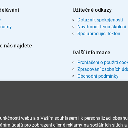
dělávání
Užitečné odkazy
e
Dotazník spokojenosti
znamy
Navrhnout téma školení
Spolupracující lektoři
e nás najdete
Další informace
Prohlášení o použití coo
Zpracování osobních úd
Obchodní podmínky
funkčnosti webu a s Vaším souhlasem i k personalizaci obsahu
ním údajů pro zobrazení cílené reklamy na sociálních sítích a