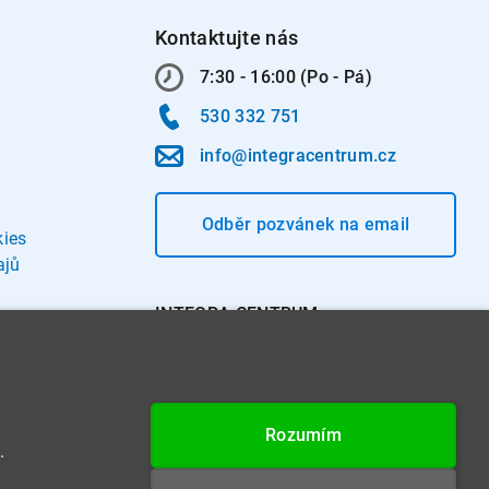
Kontaktujte nás
7:30 - 16:00 (Po - Pá)
530 332 751
info@integracentrum.cz
Odběr pozvánek
na email
kies
ajů
INTEGRA CENTRUM s.r.o.
Jabloňová 662/7
621 00 Brno
IČ: 26234203
Rozumím
DIČ: CZ26234203
.
Datová schránka: 4beca6d