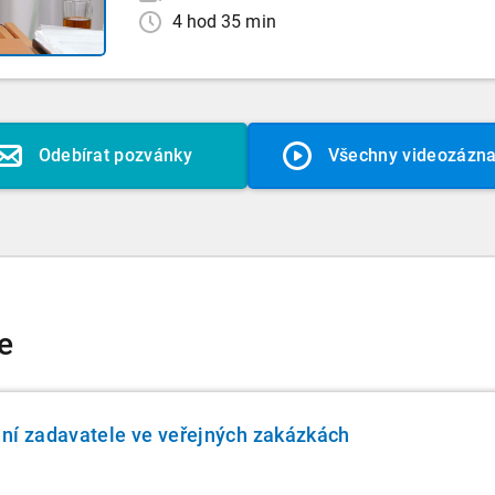
4 hod 35 min
Odebírat pozvánky
Všechny videozázn
e
ní zadavatele ve veřejných zakázkách