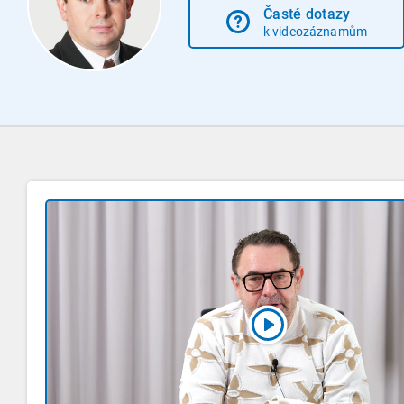
Časté dotazy
k videozáznamům