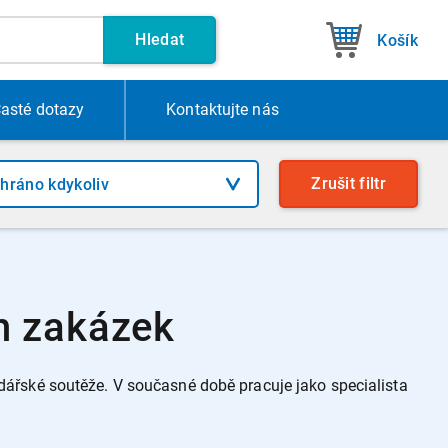
Hledat
Košík
asté dotazy
Kontakt
ujte nás
Zrušit
filtr
h zakázek
ářské soutěže. V současné době pracuje jako specialista