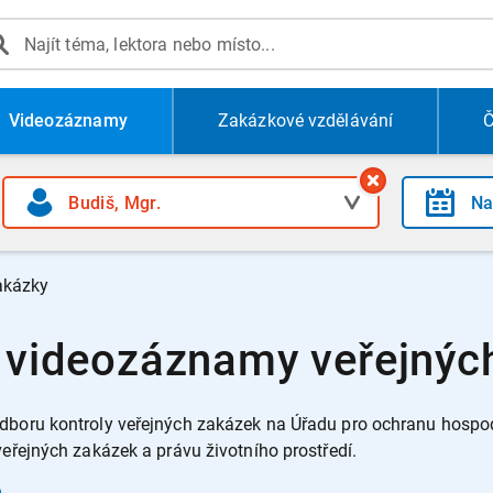
Videozáznamy
Zakázkové vzdělávání
Č
akázky
- videozáznamy veřejnýc
dboru kontroly veřejných zakázek na Úřadu pro ochranu hospod
veřejných zakázek a právu životního prostředí.