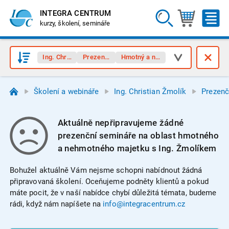
INTEGRA CENTRUM
kurzy, školení, semináře
Ing. Christian Žmolík
Prezenční semináře
Hmotný a nehmotný majetek
Školení a webináře
Ing. Christian Žmolík
Prezenč
Aktuálně nepřipravujeme žádné
prezenční semináře na oblast hmotného
a nehmotného majetku s Ing. Žmolíkem
Bohužel aktuálně Vám nejsme schopni nabídnout žádná
připravovaná školení. Oceňujeme podněty klientů a pokud
máte pocit, že v naší nabídce chybí důležitá témata, budeme
rádi, když nám napíšete na
info@integracentrum.cz