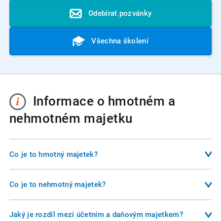
Odebírat pozvánky
Všechna školení
Informace o hmotném a
nehmotném majetku
Co je to hmotný majetek?
Hmotný majetek představuje fyzické věci, které podnikatel
používá k výkonu své činnosti. Patří sem například budovy,
Co je to nehmotný majetek?
stroje, vozidla, počítače nebo pozemky. Z účetního hlediska
Nehmotný majetek zahrnuje nehmotné položky, které mají
se jedná o majetek s dobou použitelnosti delší než jeden
pro podnikatele ekonomickou hodnotu. Typicky jde o
Jaký je rozdíl mezi účetním a daňovým majetkem?
rok a oceněním nad hranicí stanovenou účetní jednotkou.