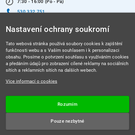
7:30 - 16:00 (Po - Pá)
530 332 751
info@integracentrum.cz
Nastavení ochrany soukromí
Odběr pozvánek
na email
Tato webová stránka používá soubory cookies k zajištění
funkčnosti webu a s Vaším souhlasem i k personalizaci
obsahu. Prosíme o potvrzení souhlasu s využíváním cookies
INTEGRA CENTRUM s.r.o.
a předáním údajů pro zobrazení cílené reklamy na sociálních
Jabloňová 662/7
sítích a reklamních sítích na dalších webech.
621 00 Brno
Více informací o cookies
IČ: 26234203
DIČ: CZ26234203
Rozumím
Datová schránka: 4beca6d
Pouze nezbytné