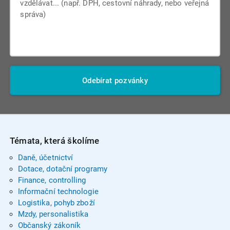
Odebírat pozvánky
Témata, která školíme
Daně, účetnictví
Dotace, dotační programy
Finance, controlling
Informační technologie
Logistika, pohyb zboží
Mzdy, personalistika
Občanský zákoník