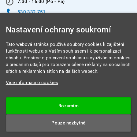
7:30 - 16:00 (Po - Pá)
530 332 751
info@integracentrum.cz
Nastavení ochrany soukromí
Odběr pozvánek
na email
Tato webová stránka používá soubory cookies k zajištění
funkčnosti webu a s Vaším souhlasem i k personalizaci
obsahu. Prosíme o potvrzení souhlasu s využíváním cookies
INTEGRA CENTRUM s.r.o.
a předáním údajů pro zobrazení cílené reklamy na sociálních
Jabloňová 662/7
sítích a reklamních sítích na dalších webech.
621 00 Brno
Více informací o cookies
IČ: 26234203
DIČ: CZ26234203
Rozumím
Datová schránka: 4beca6d
Pouze nezbytné