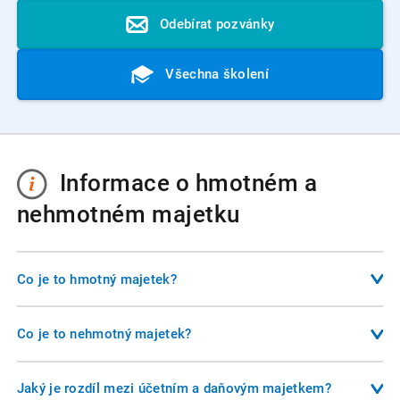
Odebírat pozvánky
Všechna školení
Informace o hmotném a
nehmotném majetku
Co je to hmotný majetek?
Hmotný majetek představuje fyzické věci, které podnikatel
používá k výkonu své činnosti. Patří sem například budovy,
Co je to nehmotný majetek?
stroje, vozidla, počítače nebo pozemky. Z účetního hlediska
Nehmotný majetek zahrnuje nehmotné položky, které mají
se jedná o majetek s dobou použitelnosti delší než jeden
pro podnikatele ekonomickou hodnotu. Typicky jde o
Jaký je rozdíl mezi účetním a daňovým majetkem?
rok a oceněním nad hranicí stanovenou účetní jednotkou.