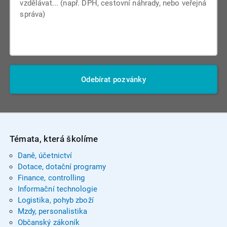
Odebírat pozvánky
Témata, která školíme
Daně, účetnictví
Dotace, dotační programy
Finance, controlling
Informační technologie
Logistika, pohyb zboží
Mzdy, personalistika
Občanský zákoník