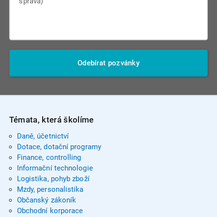
Odebírat pozvánky
Témata, která školíme
Daně, účetnictví
Dotace, dotační programy
Finance, controlling
Informační technologie
Logistika, pohyb zboží
Mzdy, personalistika
Občanský zákoník
Obchodní korporace