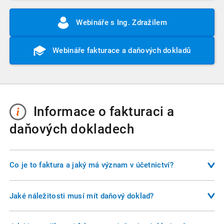
Webináře s Ing. Zdražilem
Webináře fakturace a daňových dokladů
Informace o fakturaci a
daňových dokladech
Co je to faktura a jaký má význam v účetnictví?
Faktura je základní účetní doklad, který slouží k prokázání
uskutečnění obchodního vztahu mezi dodavatelem a
Jaké náležitosti musí mít daňový doklad?
odběratelem. Z hlediska účetnictví je faktura obchodní
Daňový doklad musí obsahovat 12 povinných údajů, mezi
listinou, jejíž obsah určuje způsob zaúčtování a daňové