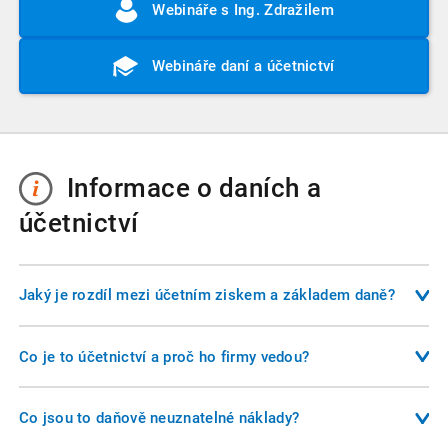
Webináře s Ing. Zdražilem
Webináře daní a účetnictví
Informace o daních a
účetnictví
Jaký je rozdíl mezi účetním ziskem a základem daně?
Účetní zisk je rozdíl mezi výnosy a náklady podle účetních
pravidel. Základ daně je upravený účetní zisk o položky,
Co je to účetnictví a proč ho firmy vedou?
které zákon o daních z příjmů považuje za daňově
Účetnictví je systém evidence hospodářských operací, který
neuznatelné nebo nezdanitelné. Například náklady na
slouží nejen podnikateli, ale i státu, investorům a dalším
Co jsou to daňově neuznatelné náklady?
reprezentaci, pokuty nebo neuhrazené úroky mohou být
subjektům. Jeho cílem je poskytnout věrný a poctivý obraz o
účetními náklady, ale ne daňově uznatelnými.