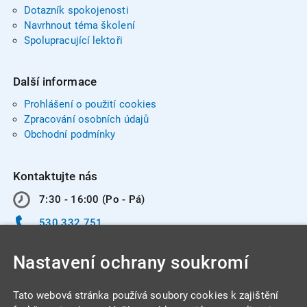
Dotazník spokojenosti
Navrhnout téma školení
Spolupracující lektoři
Další informace
Prohlášení o použití cookies
Zpracování osobních údajů
Obchodní podmínky
Kontaktujte nás
7:30 - 16:00 (Po - Pá)
530 332 751
info@integracentrum.cz
Nastavení ochrany soukromí
Odběr pozvánek
na email
Tato webová stránka používá soubory cookies k zajištění