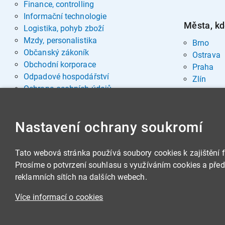
Finance, controlling
Informační technologie
Města, kd
Logistika, pohyb zboží
Mzdy, personalistika
Brno
Občanský zákoník
Ostrava
Obchodní korporace
Praha
Odpadové hospodářství
Zlín
Ochrana osobních údajů
Pohřebnictví
Rozvoj osobnosti
Nastavení ochrany soukromí
Sociální oblast
Spisová služba, archivnictví
Stavby, nemovitosti
Tato webová stránka používá soubory cookies k zajištění 
Veřejná správa
Prosíme o potvrzení souhlasu s využíváním cookies a předá
Veřejné zakázky
reklamních sítích na dalších webech.
Zbrojní legislativa
Více informací o cookies
Životní prostředí