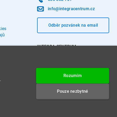
info@integracentrum.cz
Odběr pozvánek
na email
kies
ajů
INTEGRA CENTRUM s.r.o.
Jabloňová 662/7
621 00 Brno
IČ: 26234203
Rozumím
DIČ: CZ26234203
.
Datová schránka: 4beca6d
Pouze nezbytné