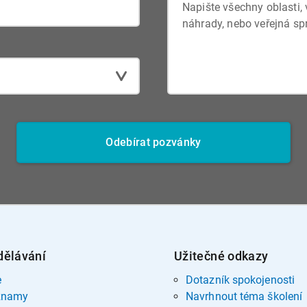
Odebírat pozvánky
dělávání
Užitečné odkazy
e
Dotazník spokojenosti
znamy
Navrhnout téma školení