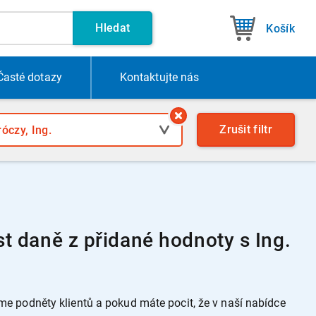
Hledat
Košík
Časté dotazy
Kontakt
ujte nás
Zrušit
filtr
t daně z přidané hodnoty s Ing.
 podněty klientů a pokud máte pocit, že v naší nabídce