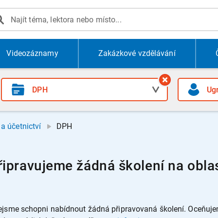
Videozáznamy
Zakázkové vzdělávání
a účetnictví
DPH
ipravujeme žádná školení na oblas
jsme schopni nabídnout žádná připravovaná školení. Oceňujeme