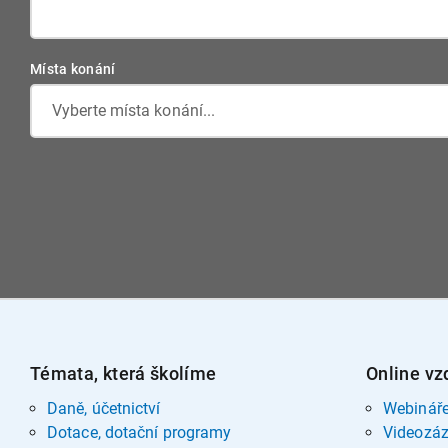
Místa konání
Vyberte místa konání...
Témata, která školíme
Online vz
Daně, účetnictví
Webinář
Dotace, dotační programy
Videozá