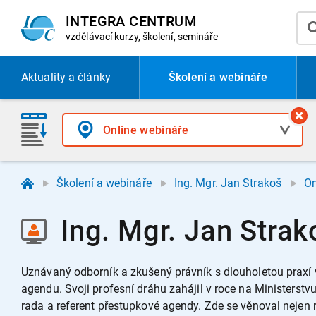
INTEGRA CENTRUM
vzdělávací
kurzy, školení, semináře
Aktuality
a články
Školení a webináře
Školení a webináře
Ing. Mgr. Jan Strakoš
On
Ing. Mgr. Jan Strak
Uznávaný odborník a zkušený právník s dlouholetou praxí v
agendu. Svoji profesní dráhu zahájil v roce na Ministerstv
rada a referent přestupkové agendy. Zde se věnoval nejen r