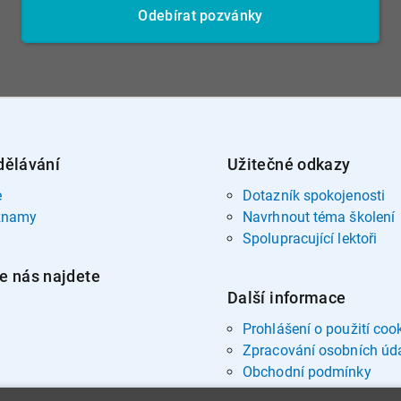
Odebírat pozvánky
dělávání
Užitečné odkazy
e
Dotazník spokojenosti
znamy
Navrhnout téma školení
Spolupracující lektoři
e nás najdete
Další informace
Prohlášení o použití coo
Zpracování osobních úd
Obchodní podmínky