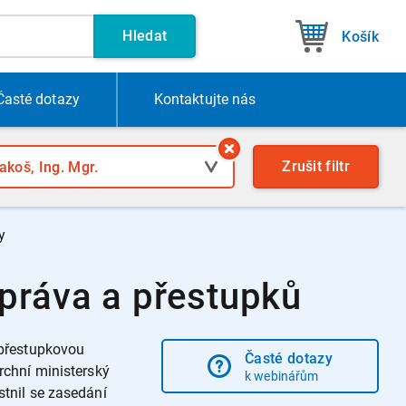
Hledat
Košík
Časté dotazy
Kontakt
ujte nás
Zrušit
filtr
y
 práva a přestupků
 přestupkovou
Časté dotazy
rchní ministerský
k webinářům
stnil se zasedání