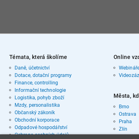
Témata, která školíme
Online vz
Daně, účetnictví
Webinář
Dotace, dotační programy
Videozá
Finance, controlling
Informační technologie
Města, kd
Logistika, pohyb zboží
Mzdy, personalistika
Brno
Občanský zákoník
Ostrava
Obchodní korporace
Praha
Odpadové hospodářství
Zlín
Ochrana osobních údajů