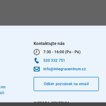
Kontaktujte nás
7:30 - 16:00 (Po - Pá)
530 332 751
info@integracentrum.cz
Odběr pozvánek
na email
kies
ajů
INTEGRA CENTRUM s.r.o.