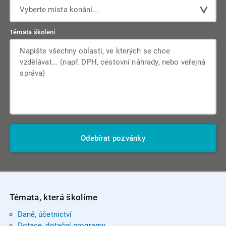
Vyberte místa konání...
Témata školení
Odebírat pozvánky
Témata, která školíme
Daně, účetnictví
Dotace, dotační programy