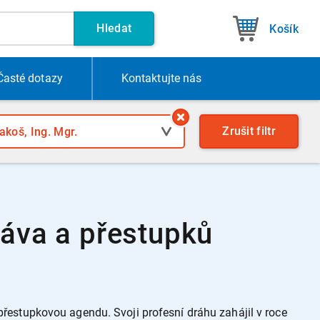
Hledat
Košík
Časté dotazy
Kontakt
ujte nás
Zrušit
filtr
ráva a přestupků
 přestupkovou agendu. Svoji profesní dráhu zahájil v roce