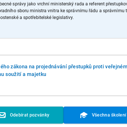
obecné správy jako vrchní ministerský rada a referent přestupk
poradního sboru ministra vnitra ke správnímu řádu a správnímu 
stenské a spotřebitelské legislativy.
vého zákona na projednávání přestupků proti veřejné
u soužití a majetku
Odebírat pozvánky
Všechna školení