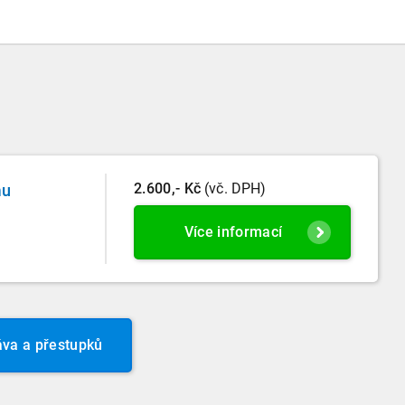
2.600,- Kč
(vč. DPH)
mu
Více informací
áva a přestupků