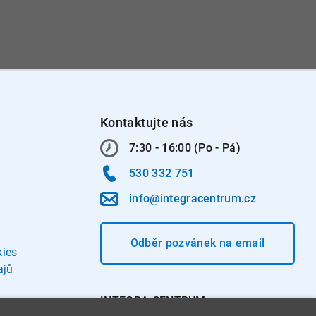
Kontaktujte nás
7:30 - 16:00 (Po - Pá)
530 332 751
info@integracentrum.cz
Odběr pozvánek
na email
kies
ajů
INTEGRA CENTRUM s.r.o.