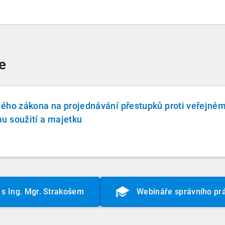
e
vého zákona na projednávání přestupků proti veřejné
u soužití a majetku
s Ing. Mgr. Strakošem
Webináře správního pr