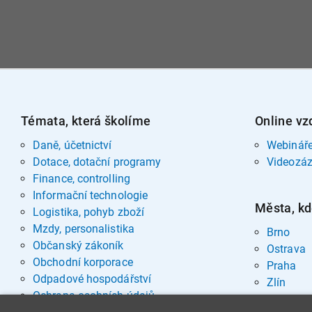
Témata, která školíme
Online vz
Daně, účetnictví
Webinář
Dotace, dotační programy
Videozá
Finance, controlling
Informační technologie
Města, kd
Logistika, pohyb zboží
Mzdy, personalistika
Brno
Občanský zákoník
Ostrava
Obchodní korporace
Praha
Odpadové hospodářství
Zlín
Ochrana osobních údajů