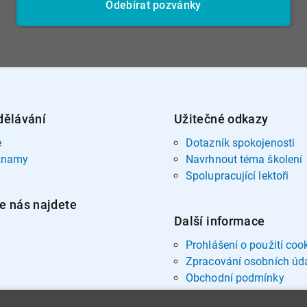
Odebírat pozvánky
dělávání
Užitečné odkazy
e
Dotazník spokojenosti
znamy
Navrhnout téma školení
Spolupracující lektoři
e nás najdete
Další informace
Prohlášení o použití coo
Zpracování osobních úd
Obchodní podmínky