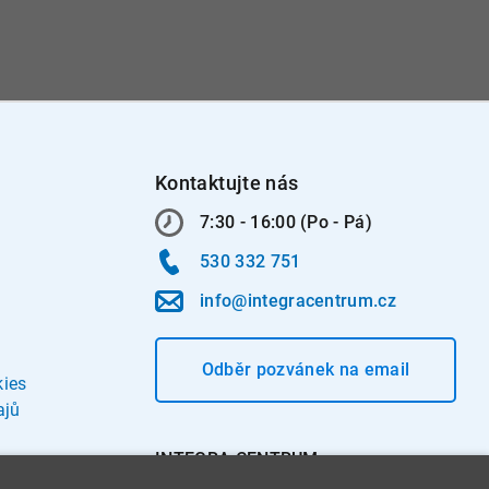
Kontaktujte nás
7:30 - 16:00 (Po - Pá)
530 332 751
info@integracentrum.cz
Odběr pozvánek
na email
kies
ajů
INTEGRA CENTRUM s.r.o.
Jabloňová 662/7