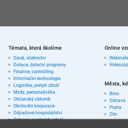
Témata, která školíme
Online vz
Daně, účetnictví
Webinář
Dotace, dotační programy
Videozá
Finance, controlling
Informační technologie
Města, kd
Logistika, pohyb zboží
Mzdy, personalistika
Brno
Občanský zákoník
Ostrava
Obchodní korporace
Praha
Odpadové hospodářství
Zlín
Ochrana osobních údajů
Pohřebnictví