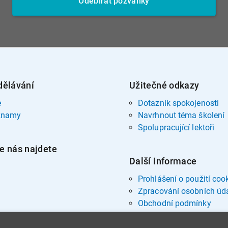
Odebírat pozvánky
dělávání
Užitečné odkazy
e
Dotazník spokojenosti
znamy
Navrhnout téma školení
Spolupracující lektoři
e nás najdete
Další informace
Prohlášení o použití coo
Zpracování osobních úd
Obchodní podmínky