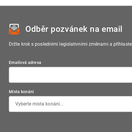
Tento zákon upravuje postavení obcí, jejich orgány, kompe
vztahy k občanům. Obce se řídí také dalšími zákony, např
rozpočtových pravidlech nebo zákonem o volbách.
Odběr pozvánek
na email
Držte krok s posledními legislativními změnami a přihlast
Emailová adresa
Místa konání
Vyberte místa konání...