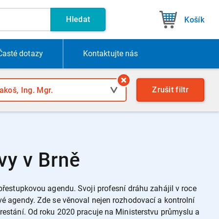
Hledat
Košík
Časté dotazy
Kontakt
ujte nás
Zrušit
filtr
vy v Brně
 přestupkovou agendu. Svoji profesní dráhu zahájil v roce
ové agendy. Zde se věnoval nejen rozhodovací a kontrolní
trestání. Od roku 2020 pracuje na Ministerstvu průmyslu a