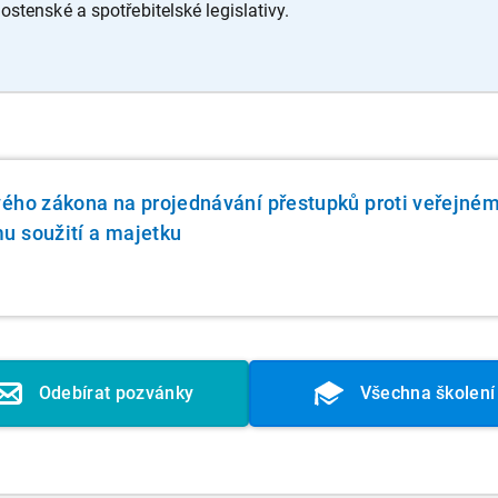
stenské a spotřebitelské legislativy.
vého zákona na projednávání přestupků proti veřejné
u soužití a majetku
Odebírat pozvánky
Všechna školení