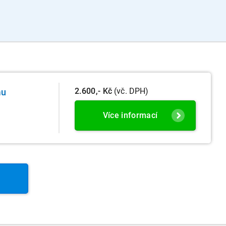
2.600,- Kč
(vč. DPH)
mu
Více informací