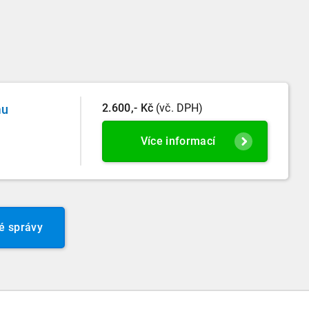
2.600,- Kč
(vč. DPH)
mu
Více informací
é správy