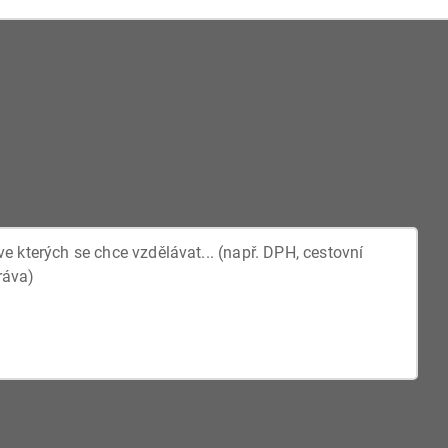
stnit se rozhodování. Úřady musí jednat transparentně,
ých lhůtách. Občané mají také právo na informace a
.