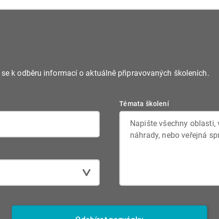
tence, hospodaření a
žádosti, stížnosti a úča
íklad zákonem o
srozumitelně a v zákonn
ochranu osobních údajů
e se k odběru informací o aktuálně připravovaných školeních.
Témata školení