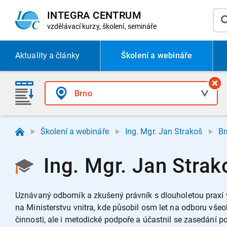
INTEGRA CENTRUM
vzdělávací
kurzy, školení, semináře
Aktuality
a články
Školení a webináře
Školení a webináře
Ing. Mgr. Jan Strakoš
Br
Ing. Mgr. Jan Strak
Uznávaný odborník a zkušený právník s dlouholetou praxí v 
na Ministerstvu vnitra, kde působil osm let na odboru vše
činnosti, ale i metodické podpoře a účastnil se zasedání 