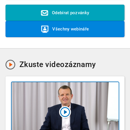
Odebírat pozvánky
Všechny webináře
Zkuste
videozáznamy