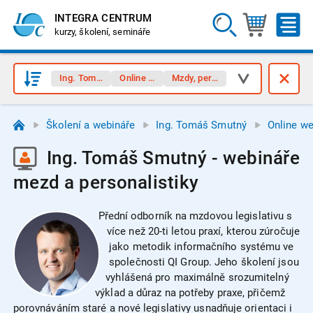
INTEGRA CENTRUM
kurzy, školení, semináře
Ing. Tomáš Smutný
Online webináře
Mzdy, personalistika
Školení a webináře
Ing. Tomáš Smutný
Online we
Ing. Tomáš Smutný - webináře
mezd a personalistiky
Přední odborník na mzdovou legislativu s
více než 20-ti letou praxí, kterou zúročuje
jako metodik informačního systému ve
společnosti QI Group. Jeho školení jsou
vyhlášená pro maximálně srozumitelný
výklad a důraz na potřeby praxe, přičemž
porovnáváním staré a nové legislativy usnadňuje orientaci i