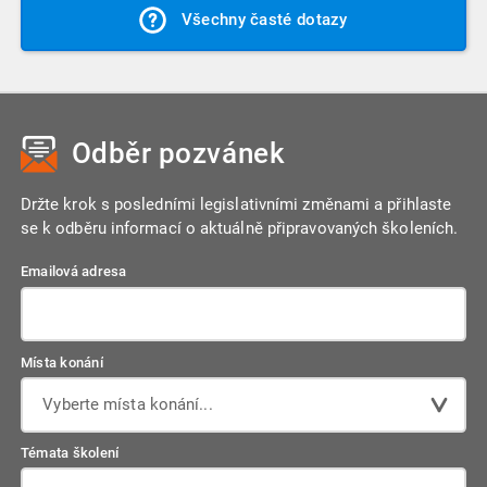
se, že jsou kořením každé přednášky. Dotazy nám můžete
Všechny časté dotazy
účastníkům záznam webináře. Pořízení záznamu ale záleží
zasílat i před konáním webináře na naši emailovou adresu,
na množství okolností, neslibujeme proto, že obdržíte
následně je zařadíme do webináře.
záznam z každého webináře. V případě dotazu ohledně
konkrétního webináře nás prosím kontaktujte před
provedením objednávky.
Odběr pozvánek
Držte krok s posledními legislativními změnami a přihlaste
se k odběru informací o aktuálně připravovaných školeních.
Emailová adresa
Místa konání
Vyberte místa konání...
Témata školení