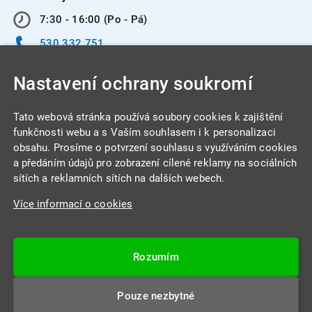
7:30 - 16:00 (Po - Pá)
530 332 751
info@integracentrum.cz
Nastavení ochrany soukromí
Odběr pozvánek
na email
Tato webová stránka používá soubory cookies k zajištění
funkčnosti webu a s Vaším souhlasem i k personalizaci
obsahu. Prosíme o potvrzení souhlasu s využíváním cookies
INTEGRA CENTRUM s.r.o.
a předáním údajů pro zobrazení cílené reklamy na sociálních
Jabloňová 662/7
sítích a reklamních sítích na dalších webech.
621 00 Brno
Více informací o cookies
IČ: 26234203
DIČ: CZ26234203
Rozumím
Datová schránka: 4beca6d
Pouze nezbytné