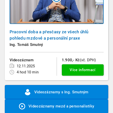
Pracovní doba a přesčasy ze všech úhlů
pohledu mzdové a personální praxe
Ing. Tomáš Smutný
Videozáznam
1.900,- Kč
(vč. DPH)
12.11.2025
Více informací
4 hod 10 min
Videozáznamy s Ing. Smutným
Videozáznamy mezd a personalistiky