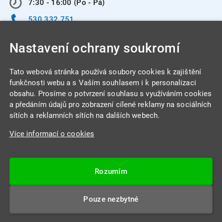
7:30 - 16:00 (Po - Pá)
530 332 751
info@integracentrum.cz
Nastavení ochrany soukromí
Odběr pozvánek
na email
Tato webová stránka používá soubory cookies k zajištění
funkčnosti webu a s Vaším souhlasem i k personalizaci
obsahu. Prosíme o potvrzení souhlasu s využíváním cookies
INTEGRA CENTRUM s.r.o.
a předáním údajů pro zobrazení cílené reklamy na sociálních
Jabloňová 662/7
sítích a reklamních sítích na dalších webech.
621 00 Brno
Více informací o cookies
IČ: 26234203
DIČ: CZ26234203
Rozumím
Datová schránka: 4beca6d
Pouze nezbytné