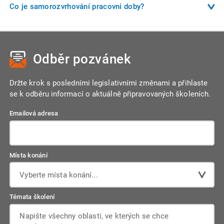
víkendu, ve svátek nebo ve ztíženém pracovním prostředí.
Co je samorozvrhování pracovní doby?
náhrad.
Výše příplatků je stanovena zákoníkem práce nebo může být
Samorozvrhování znamená, že si zaměstnanec sám plánuje
upravena kolektivní smlouvou či vnitřním předpisem.
směny v rámci dohodnutých pravidel. Tento režim musí být
sjednán písemně a zaměstnanec musí dodržet průměrnou
Odběr pozvánek
týdenní pracovní dobu ve stanoveném vyrovnávacím období.
Tento režim přináší větší flexibilitu, ale i odpovědnost.
Držte krok s posledními legislativními změnami a přihlaste
se k odběru informací o aktuálně připravovaných školeních.
Emailová adresa
Místa konání
Vyberte místa konání...
Témata školení