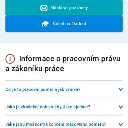
Odebírat pozvánky
Všechna školení
Informace o pracovním právu
a zákoníku práce
Co je to pracovní poměr a jak vzniká?
Pracovní poměr je základní formou závislé práce mezi
zaměstnancem a zaměstnavatelem. Vzniká uzavřením
Jaká je zkušební doba a kdy ji lze sjednat?
pracovní smlouvy, která musí být písemná a obsahovat
Zkušební doba slouží k ověření, zda zaměstnanec i
alespoň druh práce, místo výkonu práce a den nástupu do
zaměstnavatel vyhovují vzájemným očekáváním. Musí být
Jaké jsou možnosti ukončení pracovního poměru?
zaměstnání. Pracovní poměr může být sjednán na dobu