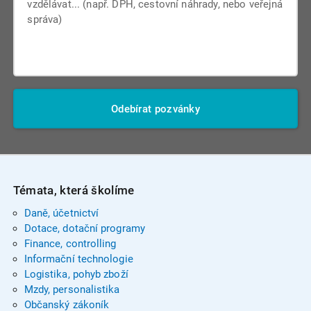
Odebírat pozvánky
Témata, která školíme
Daně, účetnictví
Dotace, dotační programy
Finance, controlling
Informační technologie
Logistika, pohyb zboží
Mzdy, personalistika
Občanský zákoník