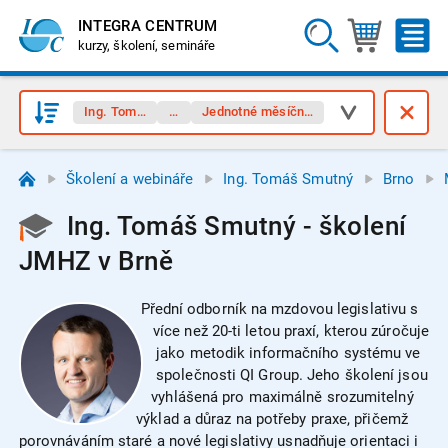
INTEGRA CENTRUM
kurzy, školení, semináře
Ing. Tomáš Smutný
Brno
Jednotné měsíční hlášení (JMHZ)
Školení a webináře
Ing. Tomáš Smutný
Brno
Ing. Tomáš Smutný - školení
JMHZ v Brně
Přední odborník na mzdovou legislativu s
více než 20-ti letou praxí, kterou zúročuje
jako metodik informačního systému ve
společnosti QI Group. Jeho školení jsou
vyhlášená pro maximálně srozumitelný
výklad a důraz na potřeby praxe, přičemž
porovnáváním staré a nové legislativy usnadňuje orientaci i