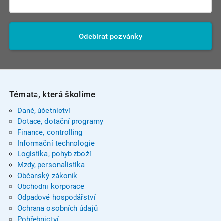
Odebírat pozvánky
Témata, která školíme
Daně, účetnictví
Dotace, dotační programy
Finance, controlling
Informační technologie
Logistika, pohyb zboží
Mzdy, personalistika
Občanský zákoník
Obchodní korporace
Odpadové hospodářství
Ochrana osobních údajů
Pohřebnictví