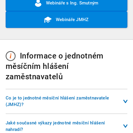
Webináře s Ing. Smutným
Webináře JMHZ
Informace o jednotném
měsíčním hlášení
zaměstnavatelů
Co je to jednotné měsíční hlášení zaměstnavatele
(JMHZ)?
Jednotné měsíční hlášení je nový digitalizační projekt, který
sjednocuje většinu reportovacích povinností zaměstnavatele
Jaké současné výkazy jednotné měsíční hlášení
vůči státu do jednoho jediného elektronického podání
nahradí?