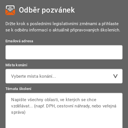
kterého budou souběžně fungovat stávající kanály pro
Odběr pozvánek
podávání výkazů i nový systém JMHZ. To má zajistit hladký
náběh, odchytání případných "porodních bolestí" a
minimalizovat rizika pro zaměstnavatele.
Držte krok s posledními legislativními změnami a přihlaste
se k odběru informací o aktuálně připravovaných školeních.
Emailová adresa
Místa konání
Vyberte místa konání...
Témata školení