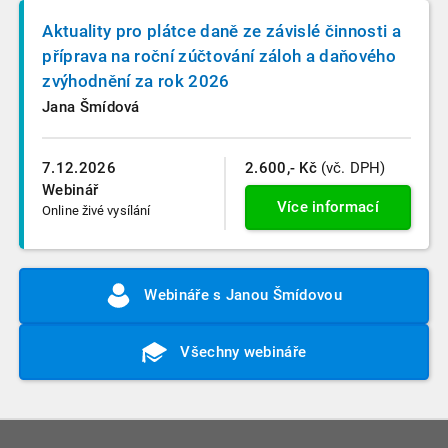
Aktuality pro plátce daně ze závislé činnosti a
příprava na roční zúčtování záloh a daňového
zvýhodnění za rok 2026
Jana Šmídová
7.12.2026
2.600,- Kč
(vč. DPH)
Webinář
Více informací
Online živé vysílání
Webináře s Janou Šmídovou
Všechny webináře