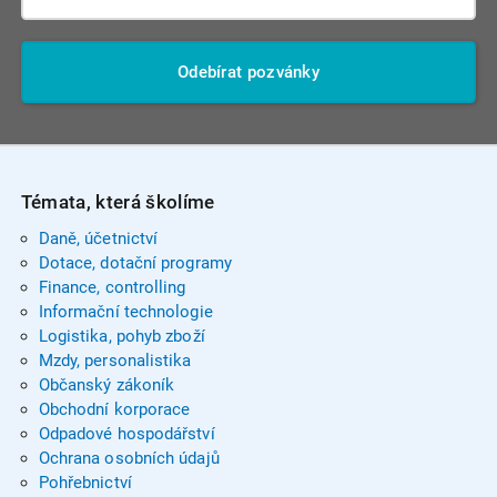
Odebírat pozvánky
Témata, která školíme
Daně, účetnictví
Dotace, dotační programy
Finance, controlling
Informační technologie
Logistika, pohyb zboží
Mzdy, personalistika
Občanský zákoník
Obchodní korporace
Odpadové hospodářství
Ochrana osobních údajů
Pohřebnictví