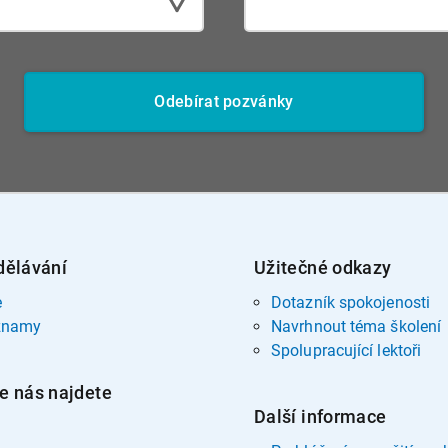
Odebírat pozvánky
dělávání
Užitečné odkazy
e
Dotazník spokojenosti
znamy
Navrhnout téma školení
Spolupracující lektoři
e nás najdete
Další informace