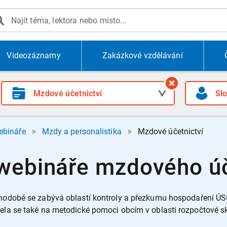
Videozáznamy
Zakázkové vzdělávání
ebináře
Mzdy a personalistika
Mzdové účetnictví
 webináře mzdového úč
uhodobě se zabývá oblastí kontroly a přezkumu hospodaření ÚS
lela se také na metodické pomoci obcím v oblasti rozpočtové s