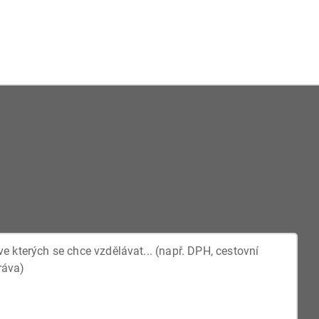
amu ale záleží na množství okolností, neslibujeme proto,
ždého webináře. V případě dotazu ohledně konkrétního
taktujte před provedením objednávky.