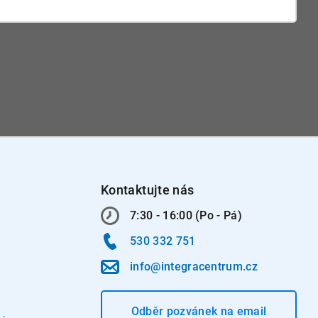
Kontaktujte nás
7:30 - 16:00 (Po - Pá)
530 332 751
info@integracentrum.cz
Odběr pozvánek
na email