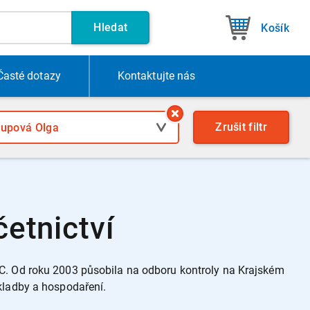
Hledat
Košík
Časté dotazy
Kontakt
ujte nás
Zrušit
filtr
etnictví
C. Od roku 2003 působila na odboru kontroly na Krajském
kladby a hospodaření.