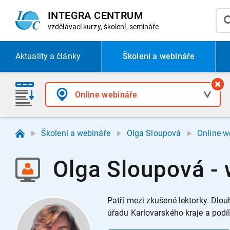
INTEGRA CENTRUM
vzdělávací
kurzy, školení, semináře
Aktuality
a články
Školení a webináře
Školení a webináře
Olga Sloupová
Online w
Olga Sloupová -
Patří mezi zkušené lektorky. Dlo
úřadu Karlovarského kraje a podí