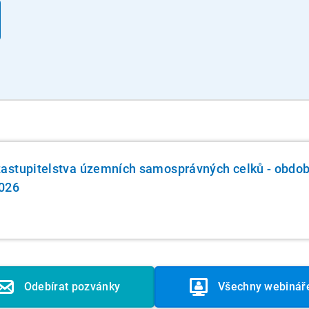
astupitelstva územních samosprávných celků - obdob
2026
Odebírat pozvánky
Všechny webinář