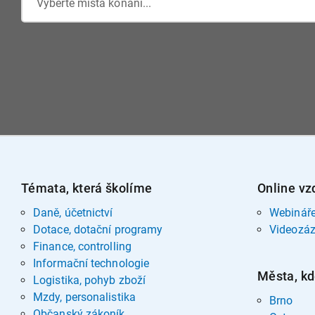
Vyberte místa konání...
Témata, která školíme
Online vz
Daně, účetnictví
Webinář
Dotace, dotační programy
Videozá
Finance, controlling
Informační technologie
Města, kd
Logistika, pohyb zboží
Mzdy, personalistika
Brno
Občanský zákoník