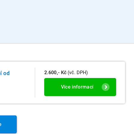
2.600,- Kč
(vč. DPH)
í od
Více informací
e