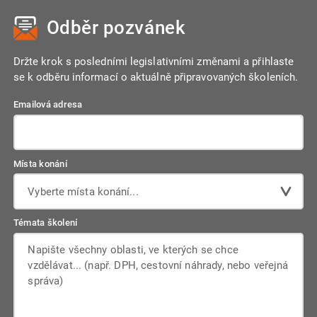
časově souvisejí – bez ohledu na to, kdy došlo k jejich
doplňující informace v příloze k účetní závěrce nebo zvolit
Odběr pozvánek
úhradě. Tento princip zajišťuje, že účetnictví odráží skutečný
jiný přístup, který věrnost zajistí.
ekonomický stav firmy, nikoliv pouze pohyby peněz.
Držte krok s posledními legislativními změnami a přihlaste
se k odběru informací o aktuálně připravovaných školeních.
Emailová adresa
Místa konání
Vyberte místa konání...
Témata školení