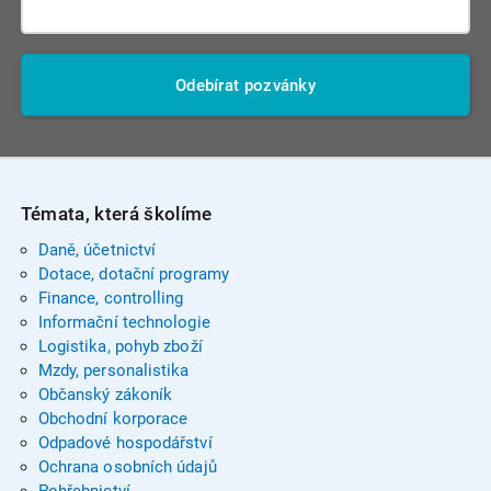
Odebírat pozvánky
Témata, která školíme
Daně, účetnictví
Dotace, dotační programy
Finance, controlling
Informační technologie
Logistika, pohyb zboží
Mzdy, personalistika
Občanský zákoník
Obchodní korporace
Odpadové hospodářství
Ochrana osobních údajů
Pohřebnictví