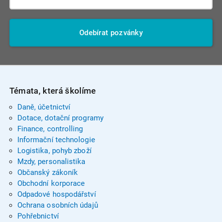
Odebírat pozvánky
Témata, která školíme
Daně, účetnictví
Dotace, dotační programy
Finance, controlling
Informační technologie
Logistika, pohyb zboží
Mzdy, personalistika
Občanský zákoník
Obchodní korporace
Odpadové hospodářství
Ochrana osobních údajů
Pohřebnictví