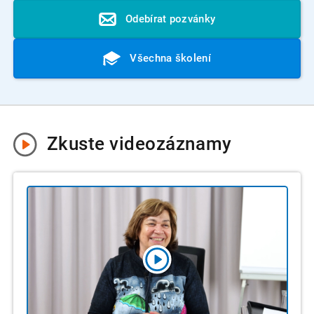
Odebírat pozvánky
Všechna školení
Zkuste
videozáznamy