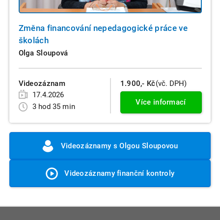
Změna financování nepedagogické práce ve
školách
Olga Sloupová
Videozáznam
1.900,- Kč
(vč. DPH)
17.4.2026
Více informací
3 hod 35 min
Videozáznamy s Olgou Sloupovou
Videozáznamy finanční kontroly