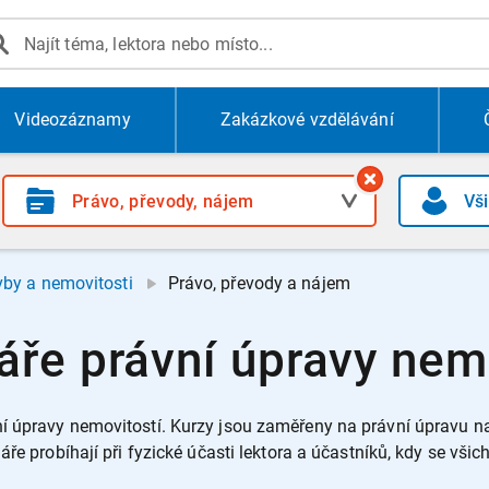
Videozáznamy
Zakázkové vzdělávání
vby a nemovitosti
Právo, převody a nájem
ře právní úpravy nem
í úpravy nemovitostí.
Kurzy jsou zaměřeny na právní úpravu n
ře probíhají při fyzické účasti lektora a účastníků, kdy se vši