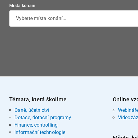
Místa konání
Vyberte místa konání...
Témata, která školíme
Online vz
Daně, účetnictví
Webinář
Dotace, dotační programy
Videozá
Finance, controlling
Informační technologie
Města, kd