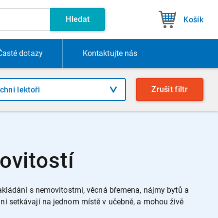
Hledat
Košík
Časté dotazy
Kontakt
ujte nás
Zrušit
filtr
ovitostí
akládání s nemovitostmi, věcná břemena, nájmy bytů a
chni setkávají na jednom místě v učebně, a mohou živě