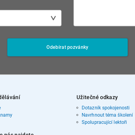
Odebírat pozvánky
dělávání
Užitečné odkazy
e
Dotazník spokojenosti
znamy
Navrhnout téma školení
Spolupracující lektoři
e nás najdete