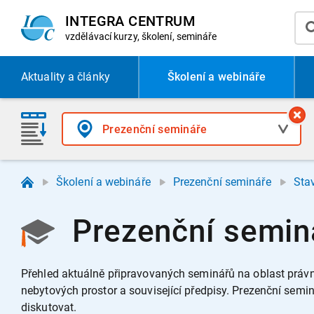
INTEGRA CENTRUM
vzdělávací
kurzy, školení, semináře
Aktuality
a články
Školení a webináře
Školení a webináře
Prezenční semináře
Sta
Prezenční seminá
Přehled aktuálně připravovaných seminářů na oblast právn
nebytových prostor a související předpisy.
Prezenční seminá
diskutovat.