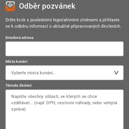
živnostenským oprávněním a autorizovaným
Odběr pozvánek
plánem. Pokud je uzavřena, přikládá se k žádosti o povolení
stavbyvedoucím.
a její obsah je závazný pro obec v rámci řízení.
Držte krok s posledními legislativními změnami a přihlaste
se k odběru informací o aktuálně připravovaných školeních.
Emailová adresa
Místa konání
Vyberte místa konání...
Témata školení