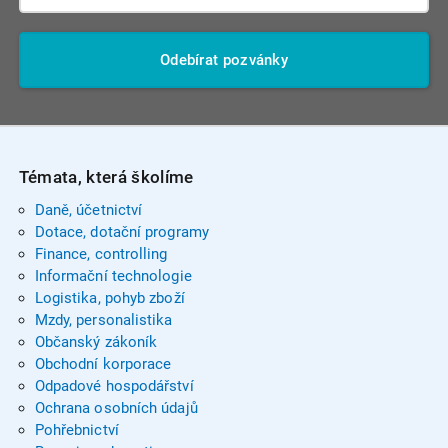
Odebírat pozvánky
Témata, která školíme
Daně, účetnictví
Dotace, dotační programy
Finance, controlling
Informační technologie
Logistika, pohyb zboží
Mzdy, personalistika
Občanský zákoník
Obchodní korporace
Odpadové hospodářství
Ochrana osobních údajů
Pohřebnictví