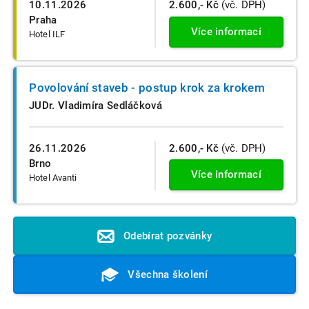
10.11.2026
2.600,- Kč
(vč. DPH)
Praha
Více informací
Hotel ILF
Povolování staveb - postup krok za krokem
JUDr. Vladimíra Sedláčková
26.11.2026
2.600,- Kč
(vč. DPH)
Brno
Více informací
Hotel Avanti
Odebírat pozvánky
Všechna školení