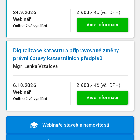
24.9.2026
2.600,- Kč
(vč. DPH)
Webinář
Více informací
Online živé vysílání
Digitalizace katastru a připravované změny
právní úpravy katastrálních předpisů
Mgr. Lenka Vrzalová
6.10.2026
2.600,- Kč
(vč. DPH)
Webinář
Více informací
Online živé vysílání
Webináře staveb a nemovitostí