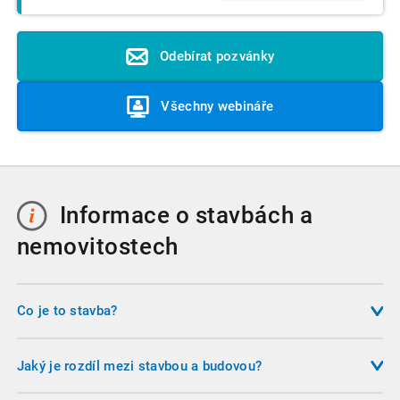
Odebírat pozvánky
Všechny webináře
Informace o stavbách a
nemovitostech
Co je to stavba?
Stavbou se rozumí stavební dílo vzniklé stavební nebo
montážní činností ze stavebních výrobků, materiálů nebo
Jaký je rozdíl mezi stavbou a budovou?
konstrukcí, určené k užívání na konkrétním místě. Za stavbu
Budova je nadzemní stavba spojená se zemí pevným