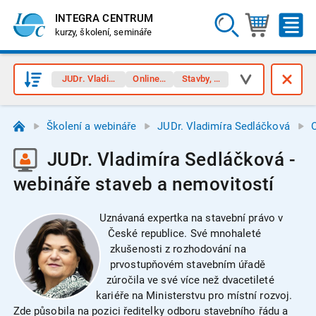
INTEGRA CENTRUM
kurzy, školení, semináře
JUDr. Vladimíra Sedláčková
Online webináře
Stavby, nemovitosti
Školení a webináře
JUDr. Vladimíra Sedláčková
O
JUDr. Vladimíra Sedláčková -
webináře staveb a nemovitostí
Uznávaná expertka na stavební právo v
České republice. Své mnohaleté
zkušenosti z rozhodování na
prvostupňovém stavebním úřadě
zúročila ve své více než dvacetileté
kariéře na Ministerstvu pro místní rozvoj.
Zde působila na pozici ředitelky odboru stavebního řádu a