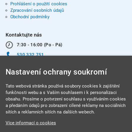
Prohlášení o použití cookies
Zpracování osobních údajů
Obchodní podmínky
Kontaktujte nás
7:30 - 16:00 (Po - Pá)
530 332 751
info@integracentrum.cz
Nastavení ochrany soukromí
Odběr pozvánek
na email
Tato webová stránka používá soubory cookies k zajištění
funkčnosti webu a s Vaším souhlasem i k personalizaci
obsahu. Prosíme o potvrzení souhlasu s využíváním cookies
INTEGRA CENTRUM s.r.o.
a předáním údajů pro zobrazení cílené reklamy na sociálních
Jabloňová 662/7
sítích a reklamních sítích na dalších webech.
621 00 Brno
Více informací o cookies
IČ: 26234203