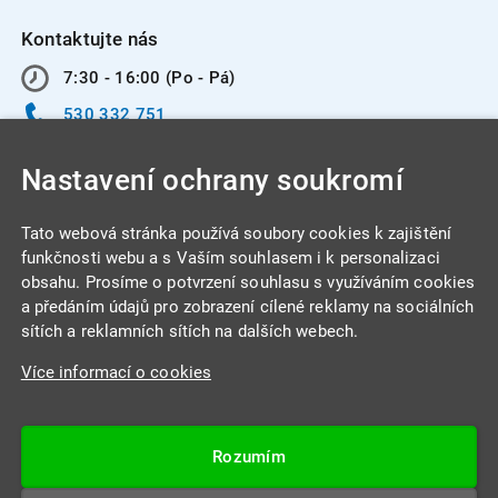
Kontaktujte nás
7:30 - 16:00 (Po - Pá)
530 332 751
info@integracentrum.cz
Nastavení ochrany soukromí
Odběr pozvánek
na email
Tato webová stránka používá soubory cookies k zajištění
funkčnosti webu a s Vaším souhlasem i k personalizaci
obsahu. Prosíme o potvrzení souhlasu s využíváním cookies
INTEGRA CENTRUM s.r.o.
a předáním údajů pro zobrazení cílené reklamy na sociálních
Jabloňová 662/7
sítích a reklamních sítích na dalších webech.
621 00 Brno
Více informací o cookies
IČ: 26234203
DIČ: CZ26234203
Rozumím
Datová schránka: 4beca6d