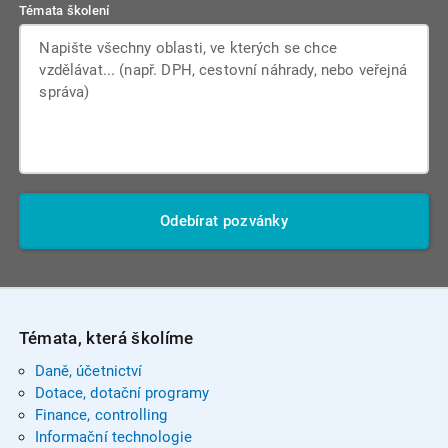
Témata školení
Odebírat pozvánky
Témata, která školíme
Daně, účetnictví
Dotace, dotační programy
Finance, controlling
Informační technologie