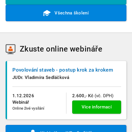
Všechna školení
Zkuste
online webináře
Povolování staveb - postup krok za krokem
JUDr. Vladimíra Sedláčková
1.12.2026
2.600,- Kč
(vč. DPH)
Webinář
Více informací
Online živé vysílání