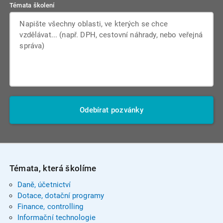
Témata školení
Odebírat pozvánky
Témata, která školíme
Daně, účetnictví
Dotace, dotační programy
Finance, controlling
Informační technologie