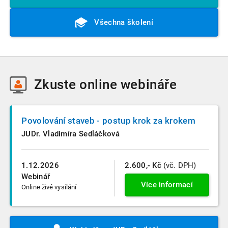
Všechna školení
Zkuste
online webináře
Povolování staveb - postup krok za krokem
JUDr. Vladimíra Sedláčková
1.12.2026
2.600,- Kč
(vč. DPH)
Webinář
Více informací
Online živé vysílání