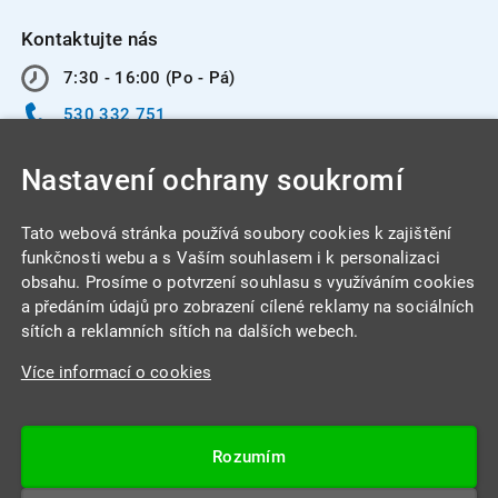
Kontaktujte nás
7:30 - 16:00 (Po - Pá)
530 332 751
info@integracentrum.cz
Nastavení ochrany soukromí
Odběr pozvánek
na email
Tato webová stránka používá soubory cookies k zajištění
funkčnosti webu a s Vaším souhlasem i k personalizaci
obsahu. Prosíme o potvrzení souhlasu s využíváním cookies
INTEGRA CENTRUM s.r.o.
a předáním údajů pro zobrazení cílené reklamy na sociálních
Jabloňová 662/7
sítích a reklamních sítích na dalších webech.
621 00 Brno
Více informací o cookies
IČ: 26234203
DIČ: CZ26234203
Rozumím
Datová schránka: 4beca6d