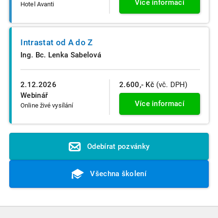
Více informací
Hotel Avanti
Intrastat od A do Z
Ing. Bc. Lenka Sabelová
2.12.2026
2.600,- Kč
(vč. DPH)
Webinář
Více informací
Online živé vysílání
Odebírat pozvánky
Všechna školení