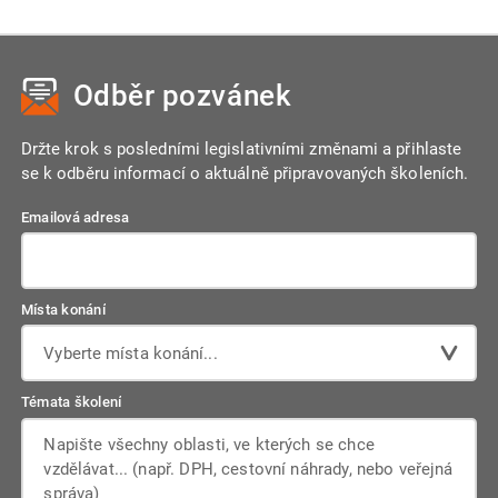
zboží vyrobené z komponentů z Číny v ČR nemusí mít český
Za nesprávné nebo neúplné vykazování může celní správa
původ. Chybné určení původu může vést ke zkreslení
uložit sankce. Nejčastěji se jedná o pokuty za neodeslání
statistiky.
výkazu, nesprávné údaje nebo nedodržení lhůt. Doporučuje
Odběr pozvánek
se pravidelně kontrolovat systém a spolupracovat s účetním
oddělením.
Držte krok s posledními legislativními změnami a přihlaste
se k odběru informací o aktuálně připravovaných školeních.
Emailová adresa
Místa konání
Vyberte místa konání...
Témata školení