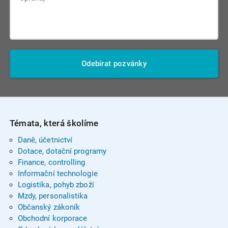
Odebírat pozvánky
Témata, která školíme
Daně, účetnictví
Dotace, dotační programy
Finance, controlling
Informační technologie
Logistika, pohyb zboží
Mzdy, personalistika
Občanský zákoník
Obchodní korporace