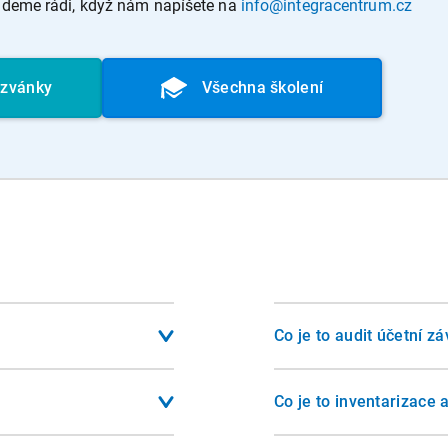
budeme rádi, když nám napíšete na
info@integracentrum.cz
ozvánky
Všechna školení
Co je to audit účetní z
 slouží nejen
Audit je nezávislé ověřen
skytuje věrný a poctivý
překročí dvě ze tří kritér
Co je to inventarizace 
povinností a je základem
zaměstnanců). U akciový
 zákon o účetnictví.
Inventarizace je proces
jednoho kritéria.