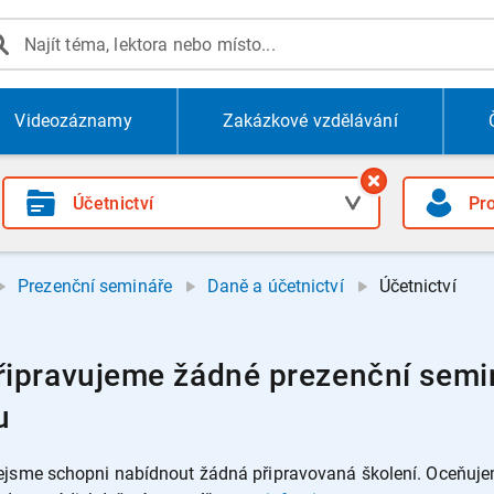
Videozáznamy
Zakázkové vzdělávání
Prezenční semináře
Daně a účetnictví
Účetnictví
ipravujeme žádné prezenční seminá
u
jsme schopni nabídnout žádná připravovaná školení. Oceňujeme