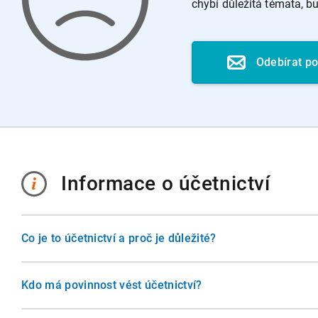
chybí důležitá témata, 
Odebírat p
Informace o účetnictví
Co je to účetnictví a proč je důležité?
Účetnictví je systém evidence hospodářských operací, který
podnikateli, ale i státu, investorům a dalším subjektům. Po
Kdo má povinnost vést účetnictví?
obraz o finanční situaci firmy, umožňuje plnění daňových 
Účetnictví musí vést všechny účetní jednotky, které stanoví
pro rozhodování o budoucnosti podniku.