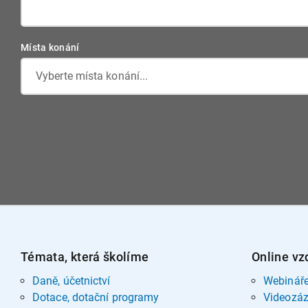
Místa konání
Vyberte místa konání...
Témata, která školíme
Online vz
Daně, účetnictví
Webinář
Dotace, dotační programy
Videozá