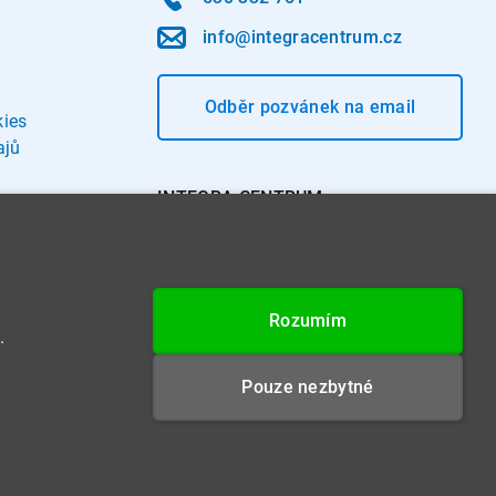
info@integracentrum.cz
Odběr pozvánek
na email
kies
ajů
INTEGRA CENTRUM s.r.o.
Jabloňová 662/7
621 00 Brno
IČ: 26234203
Rozumím
DIČ: CZ26234203
.
Datová schránka: 4beca6d
Pouze nezbytné