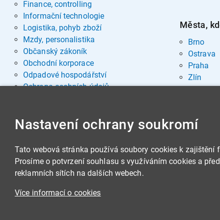
Finance, controlling
Informační technologie
Města, kd
Logistika, pohyb zboží
Mzdy, personalistika
Brno
Občanský zákoník
Ostrava
Obchodní korporace
Praha
Odpadové hospodářství
Zlín
Ochrana osobních údajů
Pohřebnictví
Rozvoj osobnosti
Nastavení ochrany soukromí
Sociální oblast
Spisová služba, archivnictví
Stavby, nemovitosti
Tato webová stránka používá soubory cookies k zajištění 
Veřejná správa
Prosíme o potvrzení souhlasu s využíváním cookies a předá
Veřejné zakázky
reklamních sítích na dalších webech.
Zbrojní legislativa
Více informací o cookies
Životní prostředí