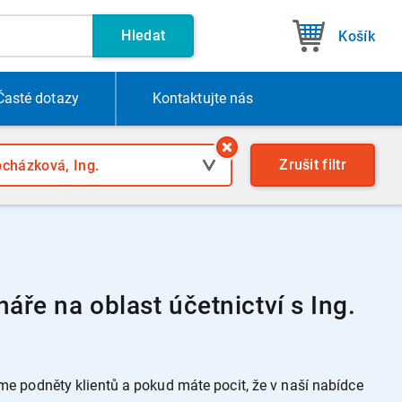
Hledat
Košík
Časté dotazy
Kontakt
ujte nás
Zrušit
filtr
ře na oblast účetnictví s Ing.
 podněty klientů a pokud máte pocit, že v naší nabídce