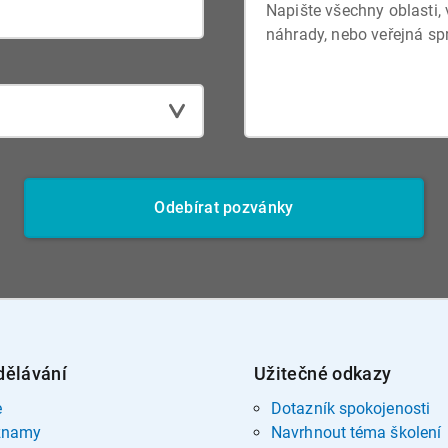
Odebírat pozvánky
dělávání
Užitečné odkazy
e
Dotazník spokojenosti
znamy
Navrhnout téma školení