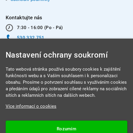
Kontaktujte nás
7:30 - 16:00 (Po - Pá)
530 332 751
info@integracentrum.cz
Nastavení ochrany soukromí
Odběr pozvánek
na email
Tato webová stránka používá soubory cookies k zajištění
funkčnosti webu a s Vaším souhlasem i k personalizaci
obsahu. Prosíme o potvrzení souhlasu s využíváním cookies
INTEGRA CENTRUM s.r.o.
a předáním údajů pro zobrazení cílené reklamy na sociálních
Jabloňová 662/7
sítích a reklamních sítích na dalších webech.
621 00 Brno
Více informací o cookies
IČ: 26234203
DIČ: CZ26234203
Rozumím
Datová schránka: 4beca6d