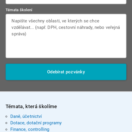
Témata školení
Odebírat pozvánky
Témata, která školíme
Daně, účetnictví
Dotace, dotační programy
Finance, controlling