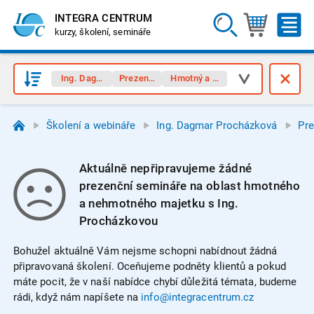
INTEGRA CENTRUM
kurzy, školení, semináře
Ing. Dagmar Procházková
Prezenční semináře
Hmotný a nehmotný majetek
Školení a webináře
Ing. Dagmar Procházková
Pre
Aktuálně nepřipravujeme žádné
prezenční semináře na oblast hmotného
a nehmotného majetku s Ing.
Procházkovou
Bohužel aktuálně Vám nejsme schopni nabídnout žádná
připravovaná školení. Oceňujeme podněty klientů a pokud
máte pocit, že v naší nabídce chybí důležitá témata, budeme
rádi, když nám napíšete na
info@integracentrum.cz