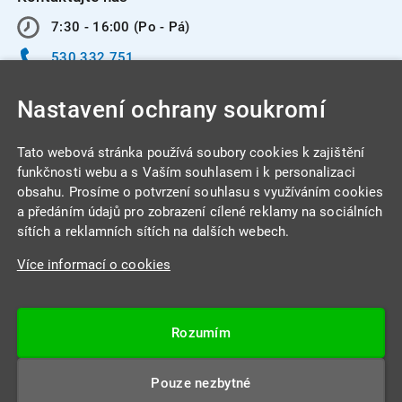
7:30 - 16:00 (Po - Pá)
530 332 751
info@integracentrum.cz
Nastavení ochrany soukromí
Odběr pozvánek
na email
Tato webová stránka používá soubory cookies k zajištění
funkčnosti webu a s Vaším souhlasem i k personalizaci
obsahu. Prosíme o potvrzení souhlasu s využíváním cookies
INTEGRA CENTRUM s.r.o.
a předáním údajů pro zobrazení cílené reklamy na sociálních
Jabloňová 662/7
sítích a reklamních sítích na dalších webech.
621 00 Brno
Více informací o cookies
IČ: 26234203
DIČ: CZ26234203
Rozumím
Datová schránka: 4beca6d
Pouze nezbytné