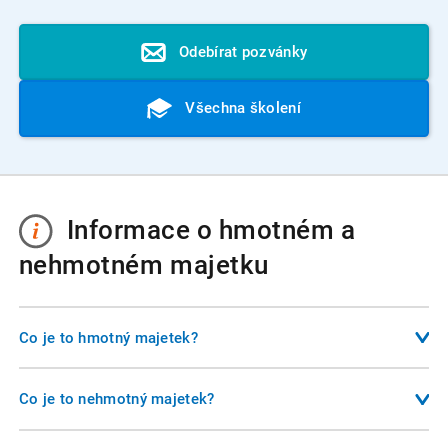
Odebírat pozvánky
Všechna školení
Informace o hmotném a
nehmotném majetku
Co je to hmotný majetek?
Hmotný majetek představuje fyzické věci, které podnikatel
používá k výkonu své činnosti. Patří sem například budovy,
Co je to nehmotný majetek?
stroje, vozidla, počítače nebo pozemky. Z účetního hlediska
Nehmotný majetek zahrnuje nehmotné položky, které mají
se jedná o majetek s dobou použitelnosti delší než jeden