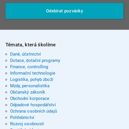
Odebírat pozvánky
Témata, která školíme
Daně, účetnictví
Dotace, dotační programy
Finance, controlling
Informační technologie
Logistika, pohyb zboží
Mzdy, personalistika
Občanský zákoník
Obchodní korporace
Odpadové hospodářství
Ochrana osobních údajů
Pohřebnictví
Rozvoj osobnosti