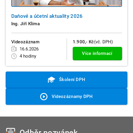
Daňové a účetní aktuality 2026
Ing. Jiří Klíma
Videozáznam
1.900,- Kč
(vč. DPH)
16.6.2026
Více informací
4 hodiny
Školení DPH
Videozáznamy DPH
Odběr pozvánek