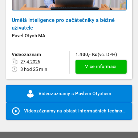
Umělá inteligence pro začátečníky a běžné
uživatele
Pavel Otych MA
Videozáznam
1.400,- Kč
(vč. DPH)
27.4.2026
Více informací
3 hod 25 min
Videozáznamy s Pavlem Otychem
Videozáznamy na oblast informačních technologií