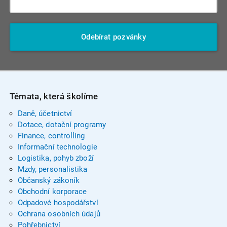
Odebírat pozvánky
Témata, která školíme
Daně, účetnictví
Dotace, dotační programy
Finance, controlling
Informační technologie
Logistika, pohyb zboží
Mzdy, personalistika
Občanský zákoník
Obchodní korporace
Odpadové hospodářství
Ochrana osobních údajů
Pohřebnictví