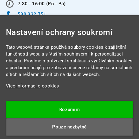
7:30 - 16:00 (Po - Pá)
530 332 751
info@integracentrum.cz
Nastavení ochrany soukromí
Odběr pozvánek
na email
Tato webová stránka používá soubory cookies k zajištění
funkčnosti webu a s Vaším souhlasem i k personalizaci
obsahu. Prosíme o potvrzení souhlasu s využíváním cookies
INTEGRA CENTRUM s.r.o.
a předáním údajů pro zobrazení cílené reklamy na sociálních
Jabloňová 662/7
sítích a reklamních sítích na dalších webech.
621 00 Brno
Více informací o cookies
IČ: 26234203
DIČ: CZ26234203
Rozumím
Datová schránka: 4beca6d
Pouze nezbytné