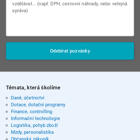
Odebírat pozvánky
Témata, která školíme
Daně, účetnictví
Dotace, dotační programy
Finance, controlling
Informační technologie
Logistika, pohyb zboží
Mzdy, personalistika
Občanský zákoník