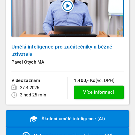
Umělá inteligence pro začátečníky a běžné
uživatele
Pavel Otych MA
Videozáznam
1.400,- Kč
(vč. DPH)
27.4.2026
Více informací
3 hod 25 min
Školení umělé inteligence (AI)