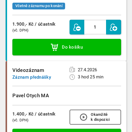
Včetně záznamu po konání
1.900,- Kč
/ účastník
(vč. DPH)
Do košíku
Videozáznam
27.4.2026
3 hod 25 min
Záznam přednášky
Pavel Otych MA
1.400,- Kč
/ účastník
Okamžitě
k dispozici
(vč. DPH)